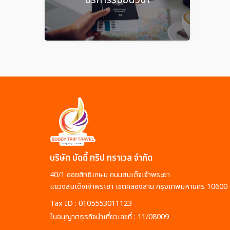
บริษัท บัดดี้ ทริป ทราเวล จำกัด
40/1 ซอยสิทธิเกษม ถนนสมเด็จเจ้าพระยา
แขวงสมเด็จเจ้าพระยา เขตคลองสาน กรุงเทพมหานคร 10600
Tax ID : 0105553011123
ใบอนุญาตธุรกิจนำเที่ยวเลขที่ : 11/08009