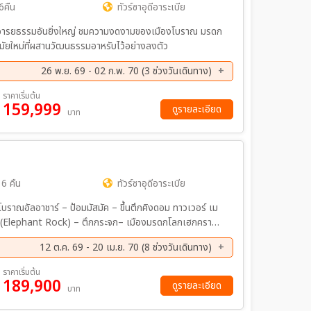
6คืน
ทัวร์ซาอุดีอาระเบีย
ะอารยธรรมอันยิ่งใหญ่ ชมความงดงามของเมืองโบราณ มรดก
มัยใหม่ที่ผสานวัฒนธรรมอาหรับไว้อย่างลงตัว
26 พ.ย. 69 - 02 ก.พ. 70 (3 ช่วงวันเดินทาง)
ค. 69 - 02 ม.ค. 70
26 ม.ค. 70 - 02 ก.พ. 70
ราคาเริ่มต้น
159,999
ดูรายละเอียด
บาท
 6 คืน
ทัวร์ซาอุดีอาระเบีย
โบราณอัลอาชาร์ – ป้อมมัสมัค – ขึ้นตึกคิงดอม ทาวเวอร์ เม
 บาลัด – รถไฟความเร็วสูง (High Speed Train)
12 ต.ค. 69 - 20 เม.ย. 70 (8 ช่วงวันเดินทาง)
ค. 69 - 27 ต.ค. 69
30 พ.ย. 69 - 08 ธ.ค. 69
ราคาเริ่มต้น
189,900
ค. 70 - 26 ม.ค. 70
15 ก.พ. 70 - 23 ก.พ. 70
ดูรายละเอียด
บาท
.ย 70 - 20 เม.ย 70