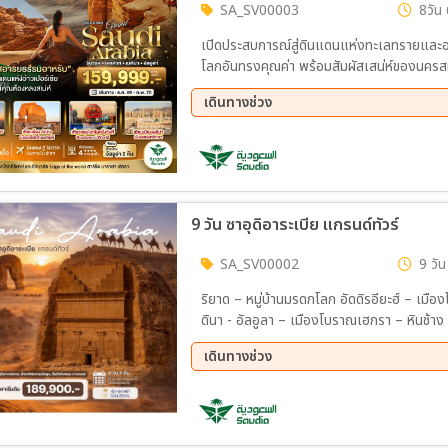
SA_SV00003
8วัน 
เปิดประสบการณ์สู่ดินแดนแห่งทะเลทรายแล
โลกอันทรงคุณค่า พร้อมสัมผัสเสน่ห์ของนครส
เดินทางช่วง
26 พ.ย. 69 - 03 ธ.ค. 69
26 ธ.
9 วัน ซาอุดิอาระเบีย แกรนด์ทัวร์
SA_SV00002
9 วัน
ริยาด – หมู่บ้านมรดกโลก อัดดิรอียะฮ์ – เมือง
ดินา - อัลอูลา – เมืองโบราณเฮกรา – หินช้าง (Elephant Rock) – ตึกกระจก– เมืองมรดกโลกเฮกครา
เจดดาห์ - Dune Safari – เมืองมรดกโลกอัล
เดินทางช่วง
12 ต.ค. 69 - 20 ต.ค. 69
19 ต.
28 ธ.ค. 69 - 05 ม.ค. 70
18 ม.
15 มี.ค 70 - 23 มี.ค 70
12 เม