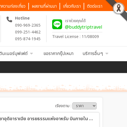
ทความท่องเที่ยว
ผลงานที่ผ่านมา
เกี่ยวกับเรา
ติดต่อเรา
Hotline
เราช่วยคุณได้
090-969-2365
@buddytriptravel
099-251-4462
Travel License : 11/08009
095-874-1945
ดินเนอร์บุฟเฟต์
ขอราคากรุ๊ปเหมา
บริการอื่นๆ
เรียงตาม :
ทัวร์ซาอุดิอาระเบีย มหัศจรรย์...แกรนด์ ซาอุดิอาราเบีย อารยธรรมแห่งอาหรับ บินภายใน 2 ขา 8วัน 6คืน (SV)