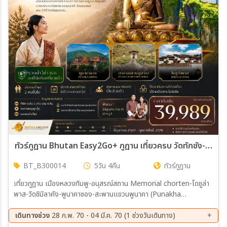
เมือง
สายการบิน
ตั้งแต่วันที่
ถึงวันที่
ทัวร์ภูฎาน Bhutan Easy2Go+ ภูฎาน เที่ยวครบ วัดทักซัง-พาโร-ทิมพู-พูนาคา 5วัน 4คืน (B3)
BT_B300014
5วัน 4คืน
ทัวร์ภูฏาน
เฉพาะเดือน
เที่ยวภูฎาน เมืองหลวงทิมพู-อนุสรณ์สถาน Memorial chorten-โดชูล่า
พาส-วัดชิมิลาคัง-พูนาคาซอง-สะพานแขวนพูนาคา (Punakha
เฉพาะเทศกาล
Suspension Bridge) เมืองพูนาคา-เมืองทิมพู-สักการะองค์พระใหญ่
พระศรีสัจจธรรม-สวนสัตว์แห่งชาติ-จุดชมวิวซังเกกัง-เมืองพาโร เมืองพา
เดินทางช่วง
28 ก.พ. 70 - 04 มี.ค. 70 (1 ช่วงวันเดินทาง)
โร-วัดทักซัง (Tiger's Nest)-ถนนพาโร