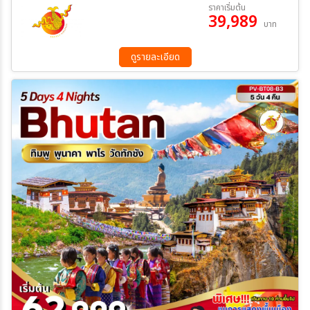
28 ก.พ. 70 - 04 มี.ค 70
ราคาเริ่มต้น
39,989
บาท
ระหว่าง
ดูรายละเอียด
ค้นหา