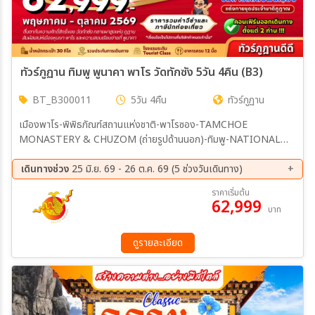
ทัวร์ภูฏาน ทิมพู พูนาคา พาโร วัดทักซัง 5วัน 4คืน (B3)
BT_B300011
5วัน 4คืน
ทัวร์ภูฏาน
เมืองพาโร-พิพิธภัณฑ์สถานแห่งชาติ-พาโรซอง-TAMCHOE
MONASTERY & CHUZOM (ถ่ายรูปด้านนอก)-ทิมพู-NATIONAL
MEMORIAL CHORTEN-THE NATIONAL LIBRARY ที่ทำการ
ไปรษณีย์-สวนสัตว์แห่งชาติ-พูนาคา-ผ่านชมป้อมซิมโตคาซอง-โดชูลาพาส-
เดินทางช่วง
25 มิ.ย. 69 - 26 ต.ค. 69 (5 ช่วงวันเดินทาง)
พูนาคาซอง-สะพานแขวนพูนาคา พูนาคา-วัดชิมิลาคัง-หมู่บ้านโลเบซา-ทิม
08 ส.ค. 69 - 12 ส.ค. 69
12 ส.ค. 69 - 16 ส.ค. 69
ราคาเริ่มต้น
พู-พระศรีสัจจธรรม-จุดชมวิวซังเกกัง-พาโร พาโร-พิชิตวัดถ้ำพยัคเหินทัก
62,999
19 ก.ย. 69 - 23 ก.ย. 69
09 ต.ค. 69 - 13 ต.ค. 69
บาท
ชัง-วัดคิงชู ลาคัง-ช้อปปิ้งพาโรสตรีท พาโร
22 ต.ค. 69 - 26 ต.ค. 69
ดูรายละเอียด