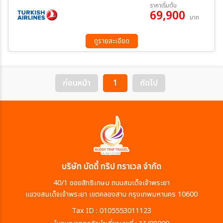
12 ก.ย. 69 - 19 ก.ย. 69
10 ต.ค. 69 - 17 ต.ค. 69
ราคาเริ่มต้น
บัลแกเรีย – มหาวิหารอเล็กซานเดอร์ เนฟสกี – โบสถ์ยิวโซเฟีย – พระรา
69,900
22 ต.ค. 69 - 29 ต.ค. 69
13 พ.ย. 69 - 20 พ.ย. 69
บาท
ชวังบัทเทนเบิร์ก – จัตุรัสบัทเทนเบิร์ก มื้อพิเศษ : ขาหมูเยอรมัน / อาหาร
23 ม.ค. 70 - 30 ม.ค. 70
13 ก.พ. 70 - 20 ก.พ. 70
ระหว่าง
พื้นเมืองโรมาเนีย - ดินเนอร์สไตล์บอลข่าน - ไวน์ท้องถิ่นในพลอฟดิฟ
20 มี.ค 70 - 27 มี.ค 70
ดูรายละเอียด
ค้นหา
ก่อนหน้า
1
ถัดไป
บริษัท บัดดี้ ทริป ทราเวล จำกัด
40/1 ซอยสิทธิเกษม ถนนสมเด็จเจ้าพระยา
แขวงสมเด็จเจ้าพระยา เขตคลองสาน กรุงเทพมหานคร 10600
Tax ID : 0105553011123