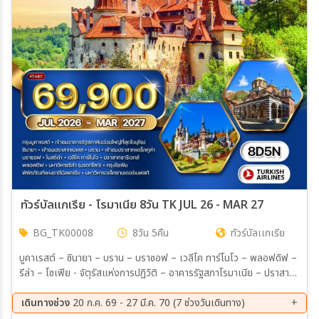
เมือง
สายการบิน
ตั้งแต่วันที่
ถึงวันที่
ทัวร์บัลแกเรีย - โรมาเนีย 8วัน TK JUL 26 - MAR 27
BG_TK00008
8วัน 5คืน
ทัวร์บัลเเกเรีย
เฉพาะเดือน
บูคาเรสต์ – ซินายา – บราน – บราซอฟ – เวลีโค ทาร์โนโว – พลอฟดิฟ –
รีล่า – โซเฟีย - จัตุรัสแห่งการปฏิวัติ – อาคารรัฐสภาโรมาเนีย – ปราสาท
เฉพาะเทศกาล
เปเลส – ปราสาทบราน (แดร็กคูล่า) – โบสถ์ดำ – ปราสาทซารีเวทส์ –
ถนนกูร์โก้ – เมืองเก่าพลอฟดิฟ – โรงละครกลางแจ้งโรมัน – สุเหร่า
เดินทางช่วง
20 ก.ค. 69 - 27 มี.ค. 70 (7 ช่วงวันเดินทาง)
Dzhumaya Mosque – อารามรีล่า (มรดกโลก) – พิพิธภัณฑ์แห่งชาติ