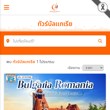
ทัวร์บัลเเกเรีย
ไปเที่ยวไหนดี?
ค้นหาโปรแกรมทัวร์
พบ
ทัวร์บัลเเกเรีย
1 โปรแกรม
คำค้นหา
เรียงตาม :
โซน
ประเทศ