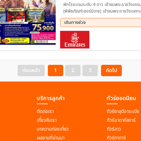
พักโรงแรมระดับ 4 ดาว เข้าชมพระราชวังเครม
(พิพิธภัณฑ์เฮอร์มิเทจ) เข้าชมพระราชวังแคท
ทานอาหารบนเรือ นั่งรถไฟความเร็วสูง Sapsan ละครสัตว์รัสเซีย (Russian Circus) Special
เดินทางช่วง
ต้องลอง ให้บริการอาหารไทย ทานอาหารบนเร
05 ก.ย. 69 - 12 ก.ย. 69
19 ก.
23 ต.ค. 69 - 30 ต.ค. 69
14 พ.
04 ธ.ค. 69 - 11 ธ.ค. 69
26 ธ.
ก่อนหน้า
1
2
3
ถัดไป
บริการลูกค้า
ทัวร์ยอดนิยม
ติดต่อเรา
ทัวร์ซาอุดีอาระเบีย
เกี่ยวกับเรา
ทัวร์มาดากัสการ์
บทความท่องเที่ยว
ทัวร์ลาว
ผลงานที่ผ่านมา
ทัวร์กาตาร์