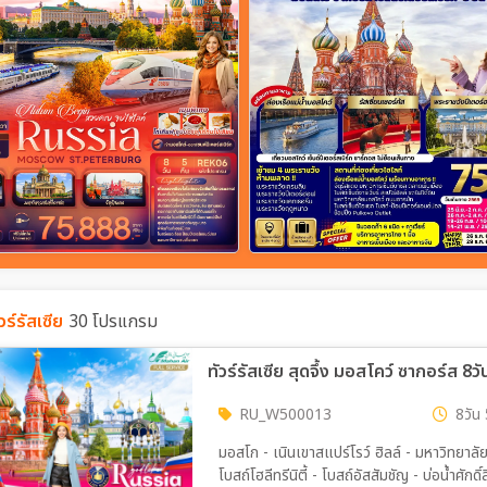
วร์รัสเซีย
30 โปรแกรม
ทัวร์รัสเซีย สุดจึ้ง มอสโคว์ ซากอร์ส 8ว
RU_W500013
8วัน 
มอสโก - เนินเขาสแปร์โรว์ ฮิลล์ - มหาวิทยาลั
โบสถ์โฮลีทรีนิตี้ - โบสถ์อัสสัมชัญ - บ่อน้ำศัก