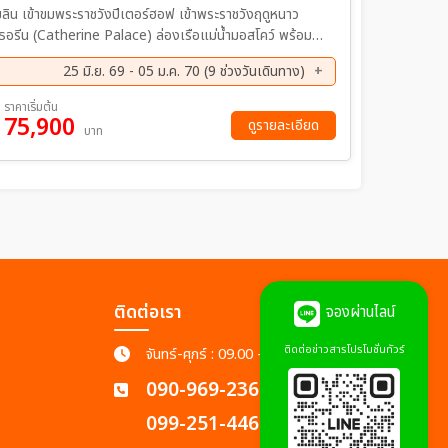
ลิน เข้าขมพระราชวังปีเตอร์ฮอฟ เข้าพระราชวังฤดูหนาว
เธอรีน (Catherine Palace) ล่องเรือแม่น้ำมอสโคว์ พร้อม
 Menu
25 มิ.ย. 69 - 05 ม.ค. 70 (9 ช่วงวันเดินทาง)
ือ ให้ประสบการณ์ไม่เหมือนใคร Vodka Degustation
ย. 69 - 26 ก.ย. 69
10 ต.ค. 69 - 17 ต.ค. 69
ราคาเริ่มต้น
75,900
ย. 69 - 21 พ.ย. 69
29 พ.ย. 69 - 06 ธ.ค. 69
ดูรายละเอียด
บาท
ค. 69 - 02 ม.ค. 70
29 ธ.ค. 69 - 05 ม.ค. 70
ติดต่อเรา
จองผ่านไลน์
ติดต่อข่าวสารโปรโมชั่นทัวร์
จันทร์-ศุกร์ : 09.00 - 18.00 น.
090-969-2365
099-251-4462