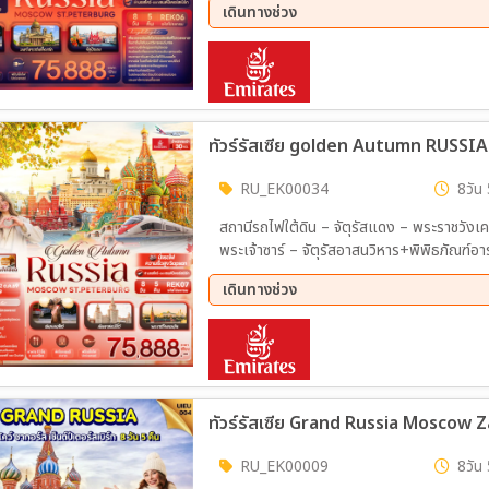
เดินทางช่วง
มหาวิทยาลัยมอสโก – สแปร์โรว์ ฮิลล์ – ประตูช
รบัท - รถไฟ Sapsan train มอสโก – เมืองเซน
10 ก.ย. 69 - 17 ก.ย. 69
25 ก.
– มหาวิหารเซนต์ไอแซค – รูปปั้นคนขี่ม้า – พ
เนวา - พระราชวังปีเตอร์ฮอฟ – พิพิธภัณฑ
& Show -พระราชวังแคทเธอรีน – ช้อปปิ้ง พั
ทัวร์รัสเซีย golden Autumn RUSS
RU_EK00034
8วัน 
สถานีรถไฟใต้ดิน – จัตุรัสแดง – พระราชวังเค
พระเจ้าซาร์ – จัตุรัสอาสนวิหาร+พิพิธภัณฑ์อา
สุสานเลนิน – สวน Zaryadye – จัตุรัสโรงละค
เดินทางช่วง
– ประตูชัย – สวนวิคตอรี่ – ตลาดอิสมายลอฟก
ชม)
09 ต.ค. 69 - 16 ต.ค. 69
15 ต.
ทัวร์รัสเซีย Grand Russia Moscow Z
RU_EK00009
8วัน 