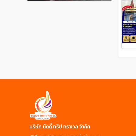
บริษัท บัดดี้ ทริป ทราเวล จำกัด