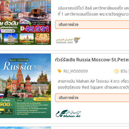
เนินเขาสแปร์โรว์ ฮิลล์ มหาวิทยาลัยมอสโก มหา
ที่ 1 มหาวิหารเซนต์ไอแซค พระราชวังฤดูหนาว 
วิหารเซนต์บาซิล ถนนอารบัท รถไฟใต้ดินก
เดินทางช่วง
RUSSIAN CIRCUS OPTIONAL ล่องเรือแม่
17 ก.ย. 69 - 23 ก.ย. 69
ทัวร์รัสเซีย Russia Moscow-St.Pete
RU_W500009
8วัน 
สายการบิน Mahan Air โรงแรม 4 ดาว เที่ยว 2
ของจัตุรัสแดง Red Square เข้าชมพระราชวังเ
บรรยากาศรถไฟความเร็วสูง Sapsan ชมสถานีรถไฟฟ้าใต้ดินของมอ
เดินทางช่วง
ชมพระราชวังปีเตอร์ฮอฟ หรือ พระราชวังฤดูร้อน เข้าชมพิพิธภัณฑ์เฮอร์มิเทจ หรือ พระราชวัง
12 ส.ค. 69 - 19 ส.ค. 69
09 ก.