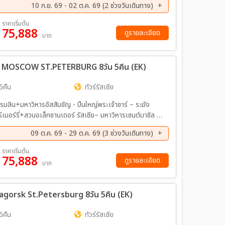
10 ก.ย. 69 - 02 ต.ค. 69 (2 ช่วงวันเดินทาง)
ัย – สวนวิคตอรี่ – ทัวร์สถานีรถไฟใต้ดิน – ช้อปปิ้งถนนอา
ต์ปีเตอร์สเบิร์ก – ป้อมปีเตอร์แอนด์ปอล – โบสถ์หยดเลือด
ย. 69 - 02 ต.ค. 69
ราคาเริ่มต้น
ระราชวังนิโคลัส(ด้านนอก) – อาสนวิหารสโมลนี – ล่องเรือแม่
75,888
ดูรายละเอียด
บาท
์เฮอร์มิเทจ OPTION: Dinner with Caviar & Champagne
ลโคโวเอาท์เล็ต
IA MOSCOW ST.PETERBURG 8วัน 5คืน (EK)
5คืน
ทัวร์รัสเซีย
รมลิน+มหาวิหารอัสสัมชัญ - ปืนใหญ่พระเจ้าซาร์ – ระฆัง
ร์เมอร์รี่+สวนอเล็กซานเดอร์ รัสเซีย– มหาวิหารเซนต์บาซิล –
ร – ห้างสรรพสินค้ากุม มหาวิทยาลัยมอสโก - สแปร์โรว์ ฮิลล์
09 ต.ค. 69 - 29 ต.ค. 69 (3 ช่วงวันเดินทาง)
ี้ – ชมการแสดงคณะละครสัตว์มอสโคว์เซอร์คัส(รวมค่าเข้า
ค. 69 - 22 ต.ค. 69
22 ต.ค. 69 - 29 ต.ค. 69
ราคาเริ่มต้น
75,888
ดูรายละเอียด
บาท
agorsk St.Petersburg 8วัน 5คืน (EK)
5คืน
ทัวร์รัสเซีย