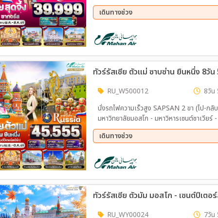
เซนต์บาซิล - ห้างกุม - Floating Bridge - 
เดินทางช่วง
มอสโก - สวนสาธารณะ VDNKh
26 ส.ค. 69 - 02 ก.ย. 69
ทัวร์รัสเซีย ตัวแม่ ซาบซ่าน ยืนหนึ่ง 8วั
RU_W500012
8วัน 
นั่งรถไฟความเร็วสูง SAPSAN 2 ขา (ไป-กลับ) ม
มหาวิทยาลัยมอสโก - มหาวิหารเซนต์ซาเวียร์ -
โคลัส - พระราชวังฤดูหนาว พิพิธภัณฑ์เฮอร์มิเทจ - ช้อปปิ้งถนนเนฟส
เดินทางช่วง
มหาวิหารเซนต์ไอแซค - ถ่ายภาพริมแม่น้ำเนวา
ซิล - ตลาดอิสมายลอฟสกี้ - รถไฟใต้ดินกรุงม
12 ส.ค. 69 - 19 ส.ค. 69
09 ก.
30 ก.ย. 69 - 07 ต.ค. 69
07 ต.
ทัวร์รัสเซีย ตัวมัม มอสโก - เซนต์ปีเตอร
RU_WY00024
7วัน 