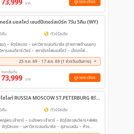
73,999
ดูรายละเอียด
บาท
ซากอร์ส มอสโคว์ เซนต์ปีเตอร์สเบิร์ก 7วัน 5คืน (WY)
5คืน
ทัวร์รัสเซีย
ารเซนต์บาซิล (ถ่ายภาพด้านนอก)
สาวรีย์พระเจ้าอเล็กซานเดอร์ที่ 1 (ถ่ายภาพด้านนอก) –
25 ก.ค. 69 - 17 ส.ค. 69 (1 ช่วงวันเดินทาง)
– พระราชวังฤดูร้อน ปีเตอร์ฮอฟ (รวมค่าเข้าชม) – โบสถ์สมอ
ต์ – ห้างสรรพสินค้ากาเลเรีย
ราคาเริ่มต้น
73,999
ดูรายละเอียด
บาท
ทัวร์รัสเซีย Autum Begin สวยครบ จบไฮไลท์ RUSSIA MOSCOW ST.PETERBURG 8วัน 5คืน (EK)
5คืน
ทัวร์รัสเซีย
ญ่พระเจ้าซาร์ – ระฆังพระเจ้าซาร์ – จัตุรัสอาสนวิหาร+พิพิธ
 – จัตุรัสแดง – มหาวิหารเซนต์บาซิล – สุสานเลนิน – ห้าง
ryadye – ชมการแสดงคณะละครสัตว์มอสโคว์เซอร์คัส -