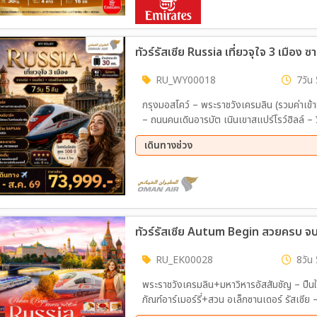
เลือด • ช้อปปิ้ง Leto Mall
ทัวร์รัสเซีย Russia เที่ยวจุใจ 3 เมือง 
RU_WY00018
7วัน 
กรุงมอสโคว์ – พระราชวังเครมลิน (รวมค่าเข้าชม) – จัตุรัสแดง – มหาวิห
– ถนนคนเดินอารบัต เนินเขาสแปร์โรว์ฮิลล์ – วิหารเซนต์ซาร์เวียร์ – สถานีรถไฟมอสโคว์ – นั่งรถไฟ
ความเร็วสูง – มหานครเซนต์ปีเตอร์สเบิร์ก อนุ
เดินทางช่วง
พระราชวังฤดูหนาวเฮอร์มิเทจ (รวมค่าเข้าชม) 
ลนี (ถ่ายภาพด้านนอก) – ถนนเนฟสกี โปรสเปก
11 ส.ค. 69 - 17 ส.ค. 69
RU_EK00028
8วัน 
พระราชวังเครมลิน+มหาวิหารอัสสัมชัญ – ปืนให
ภัณฑ์อาร์เมอร์รี่+สวน อเล็กซานเดอร์ รัสเซีย
สรรพสินค้ากุม – จัตุรัสโรงละคร – สวน Za