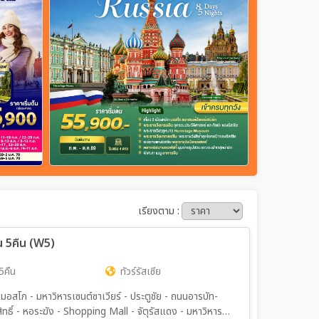
เรียงตาม :
ัน 5คืน (W5)
5คืน
ทัวร์รัสเซีย
ยมอสโก - มหาวิหารเซนต์ซาเวียร์ - ประตูชัย - ถนนอารบัท-
ดิ์สิทธิ์ - หอระฆัง - Shopping Mall - จัตุรัสแดง - มหาวิหาร