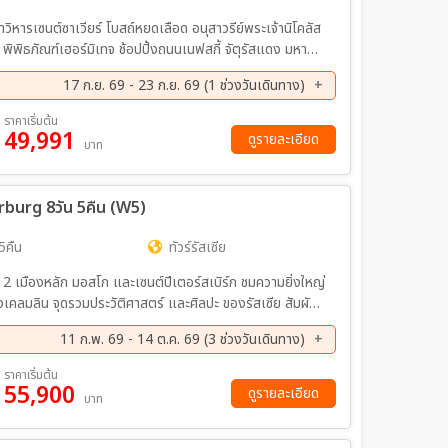
วิหารเซนต์ซาเวียร์ โบสถ์หยดเลือด อนุสาวรีย์พระเจ้านิโคลัส
พิพิธภัณฑ์เฮอร์มิเทจ ช้อปปิ้งถนนเนฟสกี้ จัตุรัสแดง มหา
รุงมอสโก พระราชวังเครมลิน OPTIONAL ชมการแสดง
17 ก.ย. 69 - 23 ก.ย. 69 (1 ช่วงวันเดินทาง)
น้ำเนวา
ราคาเริ่มต้น
49,991
ดูรายละเอียด
บาท
rburg 8วัน 5คืน (W5)
5คืน
ทัวร์รัสเซีย
 เมืองหลัก มอสโก และเซนต์ปีเตอร์สเบิร์ก ชมความยิ่งใหญ่
คลมลิน จุดรวมประวัติศาสตร์ และศิลปะ ของรัสเซีย สัมผัส
สโก เข้าชมพระราชวังแคทเธอรีน เข้า
11 ก.พ. 69 - 14 ต.ค. 69 (3 ช่วงวันเดินทาง)
ฤดูหนาว
ย. 69 - 16 ก.ย. 69
ตลาดอิสมายลอฟสกี้ มุมถ่ายรูปสวยและของฝากสุดน่ารัก พิเศษ!! เมนูอาหารจีน
07 ต.ค. 69 - 14 ต.ค. 69
ราคาเริ่มต้น
55,900
ดูรายละเอียด
บาท