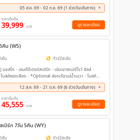
พระราชวังเครมลิน - ตลาดอิสมายลอฟสกี้ - รถไฟใต้ดินกรุง
05 ส.ค. 69 - 02 ก.ย. 69 (1 ช่วงวันเดินทาง)
ราคาเริ่มต้น
39,999
ดูรายละเอียด
บาท
น 5คืน (W5)
5คืน
ทัวร์รัสเซีย
อสโก - เซนต์ปีเตอร์สเบิร์ก - เนินเขาสแปร์โรว์ ฮิลล์ -
 โบสถ์หยดเลือด - *Optional ล่องเรือแม่น้ำเนวา - โบสถ์นิ
กี้ - พระราชวังฤดูร้อน ปีเตอร์ฮอฟ -
12 ส.ค. 69 - 21 ต.ค. 69 (6 ช่วงวันเดินทาง)
 - Outlet Shopping Mall - จัตุรัสแดง - มหาวิหารเซนต์บา
อสโก - พระราชวัง เครมลิน - ถนนอารบัท
ย. 69 - 16 ก.ย. 69
23 ก.ย. 69 - 30 ก.ย. 69
ราคาเริ่มต้น
45,555
ค. 69 - 14 ต.ค. 69
14 ต.ค. 69 - 21 ต.ค. 69
ดูรายละเอียด
บาท
์สเบิร์ก 7วัน 5คืน (WY)
5คืน
ทัวร์รัสเซีย