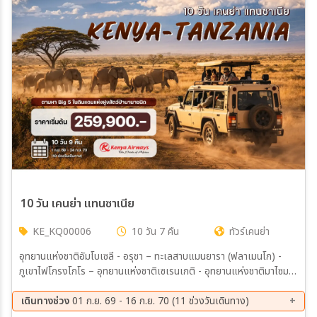
เมือง
สายการบิน
ตั้งแต่วันที่
ถึงวันที่
10 วัน เคนย่า แทนซาเนีย
KE_KQ00006
10 วัน 7 คืน
ทัวร์เคนย่า
เฉพาะเดือน
อุทยานแห่งชาติอัมโบเซลี - อรุชา – ทะเลสาบแมนยารา (ฟลาเมนโก) -
ภูเขาไฟโกรงโกโร – อุทยานแห่งชาติเซเรนเกติ - อุทยานแห่งชาติมาไซมา
เฉพาะเทศกาล
รา – ทะเลสาบสีชมพูนากูรู - ไนโรบี (พร้อมบินภายใน 2 เที่ยว) (ชมความยิ่ง
ใหญ่ทางธรรมชาติ กับการย้ายถิ่นฐานของฝูงวิลเดอร์บีช นับล้านตัว)
เดินทางช่วง
01 ก.ย. 69 - 16 ก.ย. 70 (11 ช่วงวันเดินทาง)