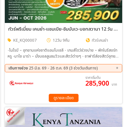
ทัวร์พรีเมี่ยม เคนย่า-แซมเบีย-ซิมบับเว-บอทสวานา 12 วัน (KQ)
KE_KQ00007
12วัน 9คืน
ทัวร์เคนย่า
-ไนโรบี – อุทยานแห่งชาติแอมโบเซลี - เกมส์ไดว์ช่วงบ่าย – พักในรีสอร์ท
หรู -มาไซ มาร่า – นั่งบอลลูนชมวิวและสัตว์ต่างๆ - ซาฟารีส่องสัตว์อุทยาน
แห่งชาติ มาไซ มาร่าทั้งวัน -หมู่บ้านชาวมาไซ – พักรีสอร์ทหรู - อุทยาน
แห่งชาติทะเลสาบนากูรู - อุทยานแห่งชาติไนวาซ่า ล่องเรือชมฝูงฮิปโป
เดินทางช่วง
25 มิ.ย. 69 - 26 ต.ค. 69 (3 ช่วงวันเดินทาง)
-กรุงไนโรบี - ภัตตาคารคอร์นิวอร์ - เมืองวิคตอเรีย ฟอลล์(ซิมบับเว) -
03 ก.ย. 69 - 14 ก.ย. 69
01 ต.ค. 69 - 12 ต.ค. 69
ราคาเริ่มต้น
สวนสิงโต (Walk with Lion) -ล่องเรือชมพระอาทิตย์ตก - เดินชมน้ำตก
285,900
15 ต.ค. 69 - 26 ต.ค. 69
บาท
วิคตอเรียฝั่งซิมบับเว (สวยมาก) - วิคตอเรีย ฟอลล์(ซิมบับเว) -บอทสวานา
– อุทยานแห่งชาติโชเบ - ล่องเรือชมแม่น้ำโชเบชมสัตว์นานาชนิด - ท่อง
ซาฟารียามเช้า -ลิฟวิ่งสโตน์(แซมเบีย) - ชมน้ำตกฝั่งแซมเบีย - พักผ่อนใน
ดูรายละเอียด
รีสอร์ท - ลิฟวิ่งสโตน์(แซมเบีย) -ชิมเนื้อชนิดต่างๆ ที่นำมาคลุกเคล่าเครื่อง
เทศ และย่างจนสุก หอม อร่อยพร้อมน้ำจิ้มรสเด็ด -ภัตตาคาร BOMA
Restaurant พร้อมโชว์พื้นเมืองแอฟริกัน อันสนุกสนาเร้าใจ 4 ดาว