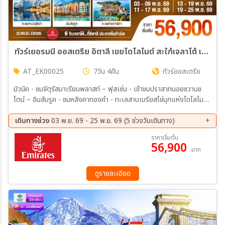
ทัวร์เยอรมนี ออสเตรีย อิตาลี เขยโดโลไมต์ สะใภ้เจลาโต้ เที่ยวอุทยานแห่งชาติโดโลไมท์ สวยมาก บรรยากาศใบไม้เปลี่ยนสี ชิมไอติมเจลาโต้ที่อิตาลีประเทศต้นกำเนิด 7วัน 4คืน (EK)
AT_EK00025
7วัน 4คืน
ทัวร์ออสเตรีย
มิวนิค - ชมจัตุรัสมาเรียนพลาสท์ – ฟุสเซ่น - เข้าชมปราสาทนอยชวานช
ไตน์ – อินส์บรูค - ชมหลังคาทองคำ - ทะเลสาบเบรียสไข่มุกแห่งโดโลไมต์-
ทะลสาบมิสุริน่า - หมู่บ้านซานตา แมดดาเลนา – เทรนโต้ - เวโรนา -ถ่ายรูป
โรงละครโรมันกลางแจ้ง - ซีร์มิโอเน - ป้อมปราการโบราณ 2,000 ปี – มิ
เดินทางช่วง
03 พ.ย. 69 - 25 พ.ย. 69 (5 ช่วงวันเดินทาง)
ลาน - Serravalle OUTLET – ปราสาทสฟอร์ซา - มหาวิหารมิลาน - แกล
03 พ.ย. 69 - 09 พ.ย. 69
11 พ.ย. 69 - 17 พ.ย. 69
ราคาเริ่มต้น
เลอเรีย วิตโตริโอ เอ็มมานูเอล ที่ 2
56,900
12 พ.ย. 69 - 18 พ.ย. 69
13 พ.ย. 69 - 19 พ.ย. 69
บาท
19 พ.ย. 69 - 25 พ.ย. 69
ดูรายละเอียด