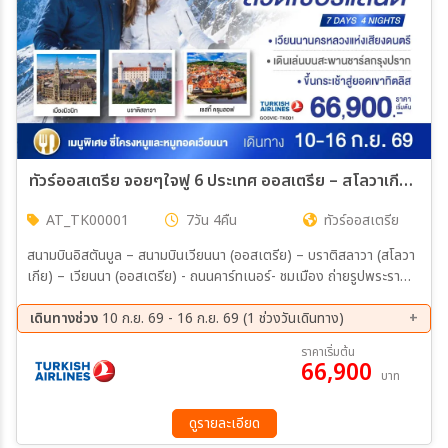
ทัวร์ออสเตรีย จอยๆใจฟู 6 ประเทศ ออสเตรีย – สโลวาเกีย - เชก - เยอรมนี – ลิกเตนสไตน์ - สวิตเซอร์แลนด์ 7วัน 4คืน (TK)
AT_TK00001
7วัน 4คืน
ทัวร์ออสเตรีย
สนามบินอิสตันบูล – สนามบินเวียนนา (ออสเตรีย) – บราติสลาวา (สโลวา
เกีย) – เวียนนา (ออสเตรีย) - ถนนคาร์ทเนอร์- ชมเมือง ถ่ายรูปพระรา
ชวังเชิร์นบรุน - พระราชวังฮอฟเบิร์ก - ปราก (เชก) – สะพานชาร์ล - เชสกี้
ครุมลอฟ - มิวนิก (เยอรมนี) – จัตุรัสมาเรียนพลาสท์ – วาดุซ (ลิกเตนส
เดินทางช่วง
10 ก.ย. 69 - 16 ก.ย. 69 (1 ช่วงวันเดินทาง)
ไตน์) - ซุก (สวิตเซอร์แลนด์) – ร้านช่างทองโบราณ - ลูเซิร์น – สิงโตหิน
10 ก.ย. 69 - 16 ก.ย. 69
ราคาเริ่มต้น
แกะสลัก – สะพานไม้ชาเปล - ซูริค - ขึ้นกระเช้าสู่ยอดเขาทิตลิส – ชมถ้ำน้ำ
66,900
บาท
แข็ง - สนามบินซูริค - สนามบินสุวรรณภูมิ
ดูรายละเอียด