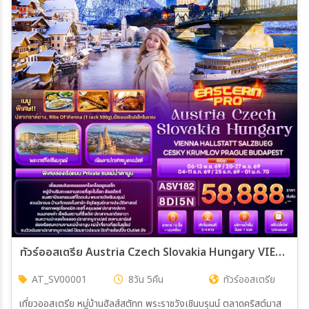
ทัวร์ออสเตรีย Austria Czech Slovakia Hungary VIENNA HALLSTATT SALZBUEG CESKY KRUMLOV PRAGUE BUDAPEST 8วัน 5คืน (SV)
AT_SV00001
8วัน 5คืน
ทัวร์ออสเตรีย
เที่ยวออสเตรีย หมู่บ้านฮัลส์สตัทท พระราชวังเชินบรุนน์ ตลาดคริสต์มาส