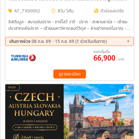
AT_TK00002
8วัน 5คืน
ทัวร์ออสเตรีย
อิสตันบูล - สนามบินปราก - คาร์โลวี วารี - ปราก - สะพานชาร์ล – เข้าชม
ปราสาทแห่งปราก – เข้าชมมหาวิหารเซนต์วิตุส – ย่านช่างทองโบราณ - คุ
ทนาโฮร่า - เชสกี้ ครุมลอฟ (เช็ก) – ซาลซ์บูร์ก - สวนมิราเบลล์ – ถนนเก
ไทรย์เดอกาสเซอ - ฮัลสตัท – เวียนนา – Parndorf Outlet - บูดาเปสต์
เดินทางช่วง
08 ก.ย. 69 - 15 ก.ย. 69 (1 ช่วงวันเดินทาง)
– ล่องเรือแม่น้ำดานูบ - สนามบินบูดาเปส - สนามบินอิสตันบูล - สนามบิน
08 ก.ย. 69 - 15 ก.ย. 69
ราคาเริ่มต้น
สุวรรณภูมิ
66,900
บาท
ดูรายละเอียด