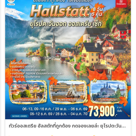
ทัวร์ออสเตรีย ฮัลสตัทที่ถูกต้อง กดจองเลยล่ะ ยุโรปตะวันออก ออสเตรีย เช็ก 8วัน 5คืน (EK)