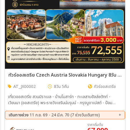
ทัวร์ออสเตรีย Czech Austria Slovakia Hungary 8วัน 5คืน (JX)
AT_JX00002
8วัน 5คืน
ทัวร์ออสเตรีย
เที่ยวออสเตรีย สวนมิราเบล - บ้านโมสาร์ท - ทะเลสาบฮัลล์ชตัทท์ -
เวียนนา (ออสเตรีย) พระราชวังเซรินน์บรุนน์ - กรุงบูดาเปสต์ - ป้อม
ปราการฟิชเชอร์แมนบาสเตียน - ล่องแม่น้ำดานูบ (ฮั่งการี) จัตุรัสวีรบุรุษ -
ข้อปปิ้ง Designer Outlet Parndorf - บราติลาว่า - เที่ยวชมเมืองบราติ
เดินทางช่วง
11 ก.ย. 69 - 24 มี.ค. 70 (7 ช่วงวันเดินทาง)
สลาว่า ปราก - มหาวิหารเซนต์วิตุส - สะพานชาลส์ - หอนาฬิกาคาราศาสตร์
07 ส.ค. 69 - 14 ส.ค. 69
28 ส.ค. 69 - 04 ก.ย. 69
ราคาเริ่มต้น
- จัตุรัสเมืองเก่า
11 ก.ย. 69 - 18 ก.ย. 69
25 ก.ย. 69 - 02 ต.ค. 69