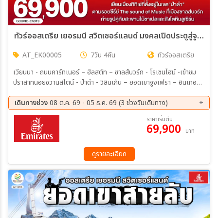
ทัวร์ออสเตรีย เยอรมนี สวิตเซอร์แลนด์ มงคลเปิดประตูสู่จูงเฟรา 7วัน 4คืน (EK)
AT_EK00005
7วัน 4คืน
ทัวร์ออสเตรีย
เวียนนา - ถนนคาร์ทเนอร์ – ฮัลสตัท – ซาลส์บวร์ก - โรเซนไฮม์ -เข้าชม
ปราสาทนอยชวานสไตน์ - ป่าดำ - วิลินเก้น – ยอดเขาจูงเฟรา – อินเทอร์
ลาเก้น - ซูริค – ซุก - ลูเซิร์น - เมืองเก่าซูริค
เดินทางช่วง
08 ต.ค. 69 - 05 ธ.ค. 69 (3 ช่วงวันเดินทาง)
08 ต.ค. 69 - 14 ต.ค. 69
04 พ.ย. 69 - 10 พ.ย. 69
ราคาเริ่มต้น
69,900
29 พ.ย. 69 - 05 ธ.ค. 69
บาท
ดูรายละเอียด