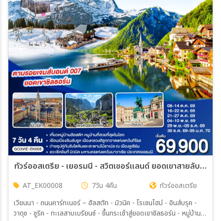
ทัวร์ออสเตรีย - เยอรมนี - สวิตเซอร์แลนด์ ยอดเขาสายลับ 7วัน 4คืน (EK)
AT_EK00008
7วัน 4คืน
ทัวร์ออสเตรีย
เวียนนา - ถนนคาร์ทเนอร์ – ฮัลสตัท - มิวนิค - โรเซนไฮม์ - อินส์บรุค -
วาดุซ - ซูริค - ทะเลสาบเบรียนซ์ - ขึ้นกระเช้าสู่ยอดเขาชิลธอร์น - หมู่บ้าน