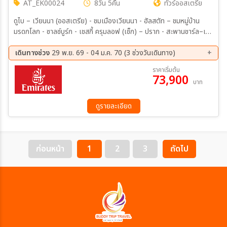
AT_EK00024
8วัน 5คืน
ทัวร์ออสเตรีย
ดูไบ – เวียนนา (ออสเตรีย) - ชมเมืองเวียนนา - ฮัลสตัท – ชมหมู่บ้าน
มรดกโลก - ซาลซ์บูร์ก - เชสกี้ ครุมลอฟ (เช็ก) – ปราก - สะพานชาร์ล–เข้า
ชมปราสาทแห่งปราก – เข้าชมมหาวิหารเซนต์วิตุส – ย่านช่างทองโบราณ -
คาร์โลวี วารี – คุทนาโฮร่า – OUTLET – เวียนนา (ออสเตรีย)– เข้าชม
เดินทางช่วง
29 พ.ย. 69 - 04 ม.ค. 70 (3 ช่วงวันเดินทาง)
พระราชวังเชินบรุนน์ - ถนนคาร์ทเนอร์
29 พ.ย. 69 - 06 ธ.ค. 69
05 ธ.ค. 69 - 12 ธ.ค. 69
ราคาเริ่มต้น
73,900
28 ธ.ค. 69 - 04 ม.ค. 70
บาท
ดูรายละเอียด
ก่อนหน้า
1
2
3
ถัดไป