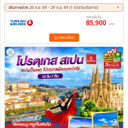
โฮส - จัตุรัสเมืองเก่า - ป้อมปราการบาดาโฮส - กาเซเรส - พลาซ่ามายอร์
- โทเลโด - มหาวิหารแห่งโทเลโด - มาดริด – เซอโกเบีย – รางส่งน้ำโรมัน
เดินทางช่วง
20 ก.ย. 69 - 29 ก.ย. 69 (1 ช่วงวันเดินทาง)
– มาดริด – พลาซ่า มายอร์ - ช้อปปิ้ง Galería Canalejas พิเศษ!! เมนู
20 ก.ย. 69 - 29 ก.ย. 69
ราคาเริ่มต้น
หมูหันสเปน – เข้าชมพระราชวังหลวง – วาเลนเซีย - จัตุรัสเมืองเก่า หอ
85,900
บาท
ระฆังพิเศษ!! เมนูข้าวผัดสเปน – La Roca Village Outlet - บาร์เซโลน่า
- เนินเขามอนจูอิค – สนามคัมป์นู - ถนน ลา รัมบลาส - โบสถ์ซากราดา แฟ
มิเลีย - สวนปาร์ค กูเอล
ดูรายละเอียด