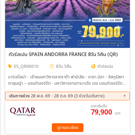
ทัวร์สเปน SPAIN ANDORRA FRANCE 8วัน 5คืน (QR)
ES_QR00010
8วัน 5คืน
ทัวร์สเปน
บาร์เซโลน่า - เข้าชมมหาวิหารซากราด้า ฟามิเลีย - คาซา มิลา - จัสตุรัสคา
ตาลุนญ่า – มอนต์เซอร์รัต - มหาวิหารซานตามาเรีย เดอ มอนต์เซอร์รัต
อันดอร์รา ลา เวลลา - นีมส์ อารีนาแห่งนีมส์ - วิหารเมซง การ์เร– สะพาน
ปงดูว์การ์ – อาวีญง – พระราชวังของพระสันตะปาปา - สะพานโบราณ -
เดินทางช่วง
28 พ.ค. 69 - 28 ต.ค. 69 (3 ช่วงวันเดินทาง)
หมู่บ้านกอร์เดส - อาสนวิหารน็อทร์ดาม เดอ เซอนองก์ - ทุ่งลาเวนเดอร์ -
18 ก.ย. 69 - 25 ก.ย. 69
07 ต.ค. 69 - 14 ต.ค. 69
ราคาเริ่มต้น
McArthurGlen Designer Outlet Provence
79,900
21 ต.ค. 69 - 28 ต.ค. 69
บาท
ดูรายละเอียด