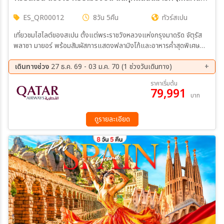
ES_QR00012
8วัน 5คืน
ทัวร์สเปน
เที่ยวชมไฮไลต์ของสเปน ตั้งแต่พระราชวังหลวงแห่งกรุงมาดริด จัตุรัส
พลาซา มายอร์ พร้อมสัมผัสการแสดงฟลามิงโก้และอาหารค่ำสุดพิเศษ
เยือนเมืองมรดกโลก โตเลโด เซโกเวีย และทาร์ราโกนา ชมป้อมอัลกาซาร์
สะพานส่งน้ำโรมัน และย่านเมืองเก่าที่เปี่ยมด้วยเสน่ห์ทางประวัติศาสตร์
เดินทางช่วง
27 ธ.ค. 69 - 03 ม.ค. 70 (1 ช่วงวันเดินทาง)
ปิดท้ายที่บาร์เซโลนา ชมมหาวิหารซากราดา ฟามีเลีย เดินเล่น La Rambla
27 ธ.ค. 69 - 03 ม.ค. 70
ราคาเริ่มต้น
เช็กอิน Spotify Camp Nou และช้อปปิ้งที่ La Roca Village Outlet
79,991
บาท
ดูรายละเอียด