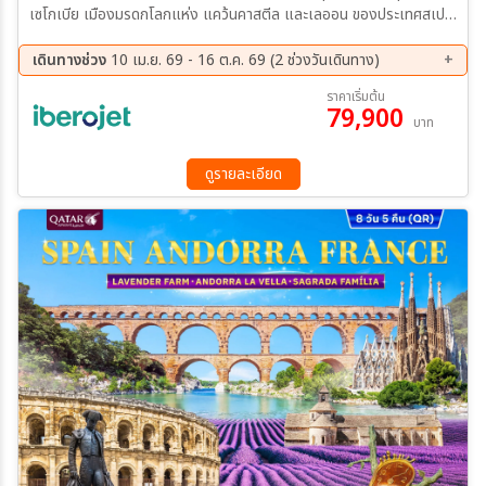
เซโกเบีย เมืองมรดกโลกแห่ง แคว้นคาสตีล และเลออน ของประเทศสเปน
มอนต์เซอร์รัต มหาวิหารศักดิ์สิทธิ์ในหุบเขาของสเปน บาเลนเซีย เมืองตาก
อากาศที่มีชื่อเสียงของสเปน ชมพระราชวังหลวงแห่งกรุงมาดริด ระบำฟา
เดินทางช่วง
10 เม.ย. 69 - 16 ต.ค. 69 (2 ช่วงวันเดินทาง)
เมงโก้ ศิลปะประจำชาติของชาวสเปน พิเศษ!!! เมนูยอดฮิตข้าวผัดสเปน
18 ก.ย. 69 - 25 ก.ย. 69
09 ต.ค. 69 - 16 ต.ค. 69
ราคาเริ่มต้น
และหมูหัน ที่ไม่ควรพลาด
79,900
บาท
ดูรายละเอียด