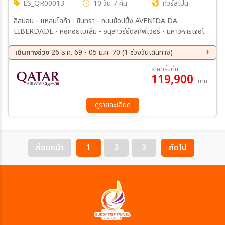
ES_QR00013
10 วัน 7 คืน
ทัวร์สเปน
ลิสบอน - แหลมโลก้า - ซินทรา - ถนนช้อปปิ้ง AVENIDA DA
LIBERDADE - หอคอยเบเล็ม - อนุสาวรีย์ดิสคัฟเวอรี่ - มหาวิหารเจอโร
นิโม - โอบิโดส - โคอิมบรา - ซาลามังก้า (สเปน) - ซาลามังก้า - อาวิลา -
โทเลโด - มาดริด - พระราชวังหลวง - พลาซ่ามายอร์ - เซโกเบีย - สะพาน
เดินทางช่วง
26 ธ.ค. 69 - 05 ม.ค. 70 (1 ช่วงวันเดินทาง)
ส่งน้ำโรมัน - ซาราโกซ่า - วิหารแม่พระแห่งเสาศักดิ์สิทธิ์ - ช้อปปิ้ง LA
26 ธ.ค. 69 - 04 ม.ค. 70
ราคาเริ่มต้น
ROCA VILLAGE - บาร์เซโลน่า - วิหารซากราด้า แฟมิเลีย - สนามฟุตบ
119,900
บาท
อลคัมป์นู - ถนนลารัมบรา
ดูรายละเอียด
ก่อนหน้า
1
2
3
ถัดไป