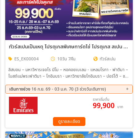
ทัวร์สเปนเป็นเหตุ โปรตุเกสพิเศษทาร์ตไข่ โปรตุเกส สเปน 10วัน 7คืน (EK)
ES_EK00004
10วัน 7คืน
ทัวร์สเปน
ลิสบอน – มหาวิหารเจอโร นิโม – หอคอยเบเลม - แหลมโรกา - ฟาติมา –
โบสถ์แม่พระฟาติมา – โกอิมบรา - มหาวิทยาลัยโกอิมบรา – ปอร์โต้ – ซา
ลามังกา – เซอโกเบีย – รางส่งน้ำโรมัน – กรุงมาดริด – พระราชวังหลวง
– โทเลโด – มหาวิหารแห่งโทเลโด - มาดริด - พลาซ่า มายอร์ – วาเลนเซีย
เดินทางช่วง
16 ก.ย. 69 - 03 ม.ค. 70 (3 ช่วงวันเดินทาง)
- มหาวิหารซานตามาเรียแห่งวาเลนเซีย - บาร์เซโลน่า - โบสถ์ซากราดา แฟ
16 ก.ย. 69 - 25 ก.ย. 69
28 พ.ย. 69 - 07 ธ.ค. 69
ราคาเริ่มต้น
มิเลีย - สวนปาร์ค กูเอล - La Roca Village Outlet - ถนน ลา รัมบลาส
99,900
25 ธ.ค. 69 - 03 ม.ค. 70
บาท
ดูรายละเอียด