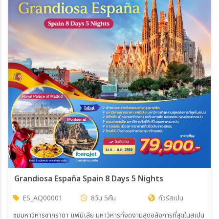
Grandiosa España Spain 8 Days 5 Nights
ES_AQ00001
8วัน 5คืน
ทัวร์สเปน
ชมมหาวิหารซากราดา แฟมิเลีย มหาวิหารที่งดงามสุดอลังการที่สุดในสเปน