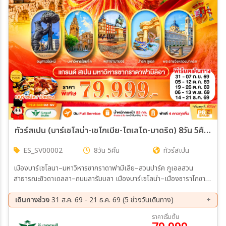
ทัวร์สเปน (บาร์เซโลน่า-เซโกเบีย-โตเลโด-มาดริด) 8วัน 5คืน (SV)
ES_SV00002
8วัน 5คืน
ทัวร์สเปน
เมืองบาร์เซโลนา–มหาวิหารซากราดาฟามีเลีย–สวนปาร์ค กูเอลสวน
สาธารณะซิวดาเดลลา–ถนนลารัมบลา เมืองบาร์เซโลน่า–เมืองซาราโกซา–
มหาวิหารแม่พระแห่งเสาศักดิ์สิทธิ์-จัตุรัสพลาซาเดลพิลาร์ เมืองซาราโก
ซา-เมืองเซโกเบีย–สะพานส่งน้ำโรมัน(ด้านนอก)-จัตุรัสอาโซเกโฆ(ด้าน
เดินทางช่วง
31 ส.ค. 69 - 21 ธ.ค. 69 (5 ช่วงวันเดินทาง)
นอก)-มาดริด กรุงมาดริด-พระราชวังหลวงแห่งมาดริด-เมืองโตเลโด–มหา
31 ส.ค. 69 - 07 ก.ย. 69
05 ต.ค. 69 - 12 ต.ค. 69
ราคาเริ่มต้น
วิหารโตเลโด-พลาซ่ามายอร์
19 ต.ค. 69 - 26 ต.ค. 69
06 พ.ย. 69 - 13 พ.ย. 69