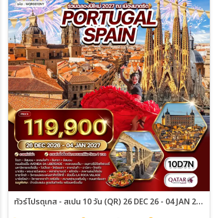
ทัวร์โปรตุเกส - สเปน 10 วัน (QR) 26 DEC 26 - 04 JAN 27 Newyear 2027