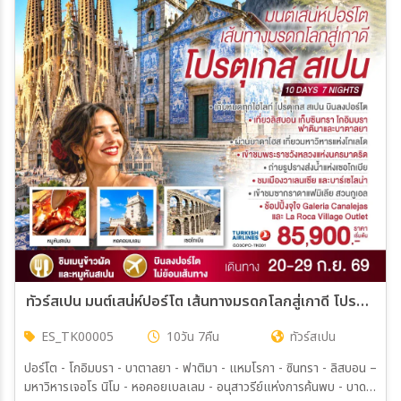
ทัวร์สเปน มนต์เสน่ห์ปอร์โต เส้นทางมรดกโลกสู่เกาดี โปรตุเกส สเปน 10วัน 7คืน (TK)
ES_TK00005
10วัน 7คืน
ทัวร์สเปน
ปอร์โต - โกอิมบรา - บาตาลยา - ฟาติมา - แหมโรกา - ซินทรา - ลิสบอน –
มหาวิหารเจอโร นิโม - หอคอยเบลเลม - อนุสาวรีย์แห่งการค้นพบ - บาดา