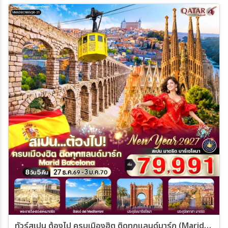
ทัวร์สเปน ต้องไป ครบเมืองฮิต ติดทุกแลนด์มาร์ก (Marid-Bacelona) 8วัน 5คืน (QR)