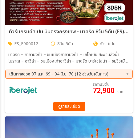
ทัวร์แกรนด์สเปน บินตรงกรุงเทพ - มาดริด 8วัน 5คืน (E9) AUG 26 - MAY 27
ES_E900012
8วัน 5คืน
ทัวร์สเปน
มาดริด – ซาลามังก้า – ชมเมืองซาลามังก้า – เซโกเบีย สะพานส่งน้ำ
โบราณ – อาวิล่า – ชมเมืองเก่าอาวิล่า – มาดริด บาร์เซโลน่า – ชมวิวเมือง
บาเซโลน่าจากยอดเขามองจูอิค เก็บภาพคาซามิล่า – เข้าชมพระมหารวิหาร
ซากราด้า ฟามิเลีย นั่งกระเช้าสู่ยอดเขามองเซอร์รัต - เก็บภาพสนาม
เดินทางช่วง
07 ส.ค. 69 - 04 มิ.ย. 70 (12 ช่วงวันเดินทาง)
ฟุตบอล FC BARCELONA วาเลนเซีย – โทเลโด้ – ชมเมือง – มาดริด
18 ก.ย. 69 - 25 ก.ย. 69
09 ต.ค. 69 - 16 ต.ค. 69
ราคาเริ่มต้น
ชมเมืองหลวง – ชมย่านพลาซ่ามายอร์ – สนามฟุตบอล มาดริด - ซาราโก
72,900
16 ต.ค. 69 - 23 ต.ค. 69
23 ต.ค. 69 - 30 ต.ค. 69
บาท
ซ่า – เก็บภาพวิหารเสาพระแม่แห่งแสง บาร์เซโลน่า – ชอปปิ้งย่าน ลารัม
20 พ.ย. 69 - 27 พ.ย. 69
25 ธ.ค. 69 - 01 ม.ค. 70
บรา วาเลนเซีย – ชมเมืองวาเลนเซีย – ชมชายหาดวาเลนเซีย ชอปปิ้งเอาท์
22 ม.ค. 70 - 29 ม.ค. 70
12 ก.พ. 70 - 19 ก.พ. 70
เลต LAS ROZAS เมนูพิเศษ หมูหันสเปน ต้นตำหรับ, ข้าวผัดสเปนหมึกดำ
ดูรายละเอียด
19 มี.ค 70 - 26 มี.ค 70
09 เม.ย 70 - 16 เม.ย 70
30 เม.ย 70 - 07 พ.ค. 70
28 พ.ค. 70 - 04 มิ.ย 70