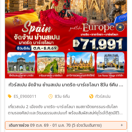
เมือง
สายการบิน
ตั้งแต่วันที่
ถึงวันที่
ทัวร์สเปน จัดจ้าน ย่านสเปน มาดริด-บาร์เซโลนา 8วัน 6คืน (E9)
ES_E900011
8วัน 6คืน
ทัวร์สเปน
เฉพาะเดือน
เที่ยวสเปน 2 เมืองดัง มาดริด–บาร์เซโลนา ชมสถาปัตยกรรมระดับโลก
ตามรอยศิลปะและวัฒนธรรมสเปนแท้ พร้อมสัมผัสเสน่ห์ยุโรปใต้สุดมีชีวิต
เฉพาะเทศกาล
ชีวา
เดินทางช่วง
09 ต.ค. 69 - 01 ม.ค. 70 (5 ช่วงวันเดินทาง)