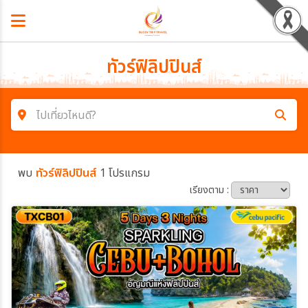
ทัวร์ฟิลิปปินส์
ไปเที่ยวไหนดี?
ค้นหาโปรแกรมทัวร์
พบ
ทัวร์ฟิลิปปินส์
1 โปรแกรม
คำค้นหา
เรียงตาม :
โซน
ประเทศ