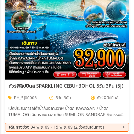
เมือง
สายการบิน
ตั้งแต่วันที่
ถึงวันที่
ทัวร์ฟิลิปปินส์ SPARKLING CEBU+BOHOL 5วัน 3คืน (5J)
PH_5J00006
5วัน 3คืน
ทัวร์ฟิลิปปินส์
เฉพาะเดือน
เปิดประสบการณืดำน้ำกับฉลามวาฬ น้ำตก KAWASAN / น้ำตก
TUMALOG เนินทรายขาวละเอียด SUMILON SANDBAR กิจกรรมขับ
เฉพาะเทศกาล
ATV สุดมันส์เกาะโบโฮล ซิตี้ทัวร์เซบู / พัก Oslob 1 คืน
เดินทางช่วง
04 พ.ย. 69 - 15 พ.ย. 69 (2 ช่วงวันเดินทาง)