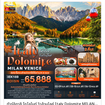
ทัวร์อิตาลี โดโลไมท์ วิวล้านไลค์ Italy Dolomite MILAN VANICE 8วัน 5คืน (EK)