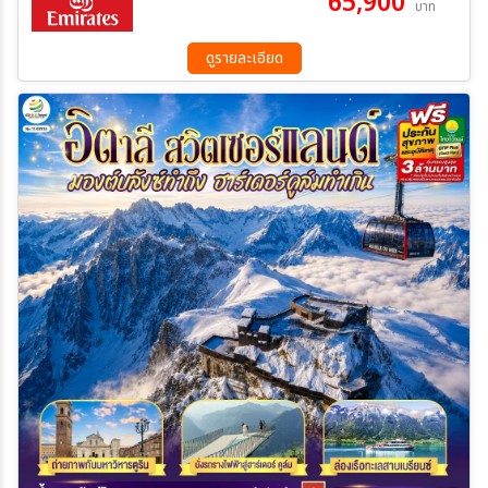
65,900
บาท
- ร้านช่างทองโบราณ - ทะเลสาบโคโม
ดูรายละเอียด