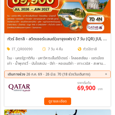
ทัวร์ อิตาลี - สวิตเซอร์แลนด์(เขาจุงเฟรา) 7 วัน (QR) JUL 26 - JUN 27
IT_QR00090
7 วัน 4 คืน
ทัวร์อิตาลี
โรม - นครรัฐวาติกัน - มหาวิหารเซ็นต์ปีเตอร์ - โคลอสเซียม - เขตเมือง
เก่า - น้ำพุเทรวี่ - บันไดสเปน - ปิซ่า - หอเอนปิซ่า - เกาะเวนิส - สะพาน
ถอนหายใจ - ปาลาซโซ ดูคาเล - จัตุรัสซานมาร์โก - เมสเตร้ - เวนิส เมส
เตร้ - ล่องเรือชมทะเลสาบโคโม่ - ชมเมืองซูริค - หมู่บ้านเลาเทอร์บรุนเนน
เดินทางช่วง
26 ก.ค. 69 - 26 มิ.ย. 70 (18 ช่วงวันเดินทาง)
– นั่งรถไฟชมวิวพิชิตยอดเขาจุงเฟรา - ถ้ำน้ำแข็ง1,000 ปี - Eiger –
20 ก.ย. 69 - 26 ก.ย. 69
04 ต.ค. 69 - 10 ต.ค. 69
ราคาเริ่มต้น
THE V-CABLEWAY - ชมเมืองอินเทอลาเคน - ซาฟเฮาส์เซ่น - น้ำตกไรน์
69,900
11 ต.ค. 69 - 17 ต.ค. 69
01 พ.ย. 69 - 07 พ.ย. 69
บาท
22 พ.ย. 69 - 28 พ.ย. 69
05 ธ.ค. 69 - 11 ธ.ค. 69
27 ธ.ค. 69 - 02 ม.ค. 70
24 ม.ค. 70 - 30 ม.ค. 70
ดูรายละเอียด
13 ก.พ. 70 - 19 ก.พ. 70
21 ก.พ. 70 - 27 ก.พ. 70
07 มี.ค 70 - 13 มี.ค 70
14 มี.ค 70 - 20 มี.ค 70
21 มี.ค 70 - 27 มี.ค 70
11 เม.ย 70 - 17 เม.ย 70