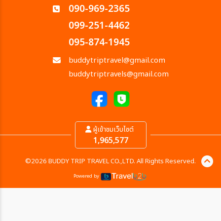
090-969-2365
099-251-4462
095-874-1945
buddytriptravel@gmail.com
buddytriptravels@gmail.com
ผู้เข้าชมเว็บไซต์
1,965,577
©2026 BUDDY TRIP TRAVEL CO.,LTD. All Rights Reserved.
Powered by