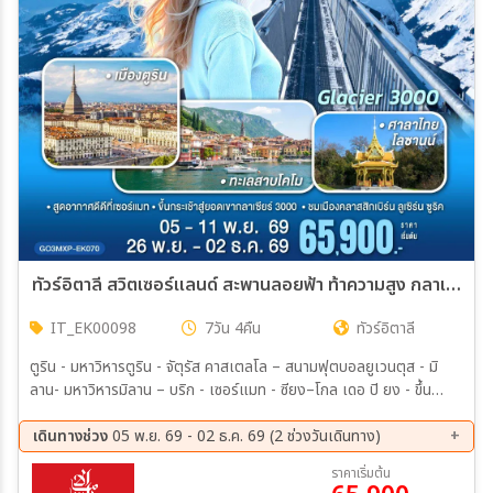
ทัวร์อิตาลี สวิตเซอร์แลนด์ สะพานลอยฟ้า ท้าความสูง กลาเซียร์ 3000 7วัน 4คืน(EK)
IT_EK00098
7วัน 4คืน
ทัวร์อิตาลี
ตูริน - มหาวิหารตูริน - จัตุรัส คาสเตลโล – สนามฟุตบอลยูเวนตุส - มิ
ลาน- มหาวิหารมิลาน – บริก - เซอร์แมท - ซียง–โกล เดอ ปิ ยง - ขึ้น
กระเช้าสู่ยอดเขากลาเซียร์ 3000 - มองเทอรซ์ – ถ่ายรูปปราสาทชิลยอง –
เจนิวา – น้ำพุเจทโด - โลซานน์ - ศาลาไทย - เบิร์น - บ่อหมี – นาฬิกา
เดินทางช่วง
05 พ.ย. 69 - 02 ธ.ค. 69 (2 ช่วงวันเดินทาง)
ดาราศาสตร์ -อินเตอร์ลาเคน - ลูเซิร์น - สิงโตหินแกะสลัก - สะพานไม้ขา
05 พ.ย. 69 - 11 พ.ย. 69
26 พ.ย. 69 - 02 ธ.ค. 69
ราคาเริ่มต้น
เปล -ซูริค- โบสถ์ฟรอมุนสเตอร์–จัตุรัสปาราเดพลาทซ์–เมืองเก่าซูริค - ซุก