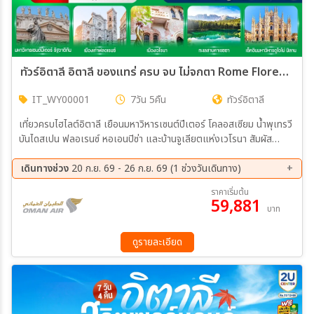
ทัวร์อิตาลี อิตาลี ของแทร่ ครบ จบ ไม่จกตา Rome Florence Dolomites Milan (IT) 7วัน 5คืน (WY)
IT_WY00001
7วัน 5คืน
ทัวร์อิตาลี
เที่ยวครบไฮไลต์อิตาลี เยือนมหาวิหารเซนต์ปีเตอร์ โคลอสเซียม น้ำพุเทรวี
บันไดสเปน ฟลอเรนซ์ หอเอนปิซ่า และบ้านจูเลียตแห่งเวโรนา สัมผัส
ธรรมชาติสุดงดงามของโดโลไมท์ ชมหมู่บ้านซานตา แมดดาเลนา เมืองอ
อร์ทิเซ และทะเลสาบคาเรซซา พร้อมพักผ่อนริมทะเลสาบโคโม่ ปิดท้ายที่มิ
เดินทางช่วง
20 ก.ย. 69 - 26 ก.ย. 69 (1 ช่วงวันเดินทาง)
ลาน ชมมหาวิหารดูโอโม่ และช้อปปิ้งสุดเพลิดเพลิน ณ Galleria Vittorio
20 ก.ย. 69 - 26 ก.ย. 69
ราคาเริ่มต้น
Emanuele II
59,881
บาท
ดูรายละเอียด