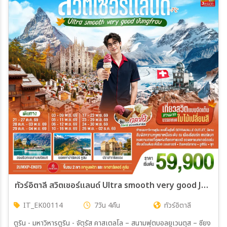
ทัวร์อิตาลี สวิตเซอร์แลนด์ Ultra smooth very good Jungfrau เที่ยวสวิตแบบจัดเต็ม สวยมาก บรรยากาศใบไม้เปลี่ยนสี ชิมไอติมเจลาโต้ที่อิตาลีประเทศต้นกำเนิด 7วัน 4คืน (EK)
IT_EK00114
7วัน 4คืน
ทัวร์อิตาลี
ตูริน - มหาวิหารตูริน - จัตุรัส คาสเตลโล – สนามฟุตบอลยูเวนตุส – ซียง