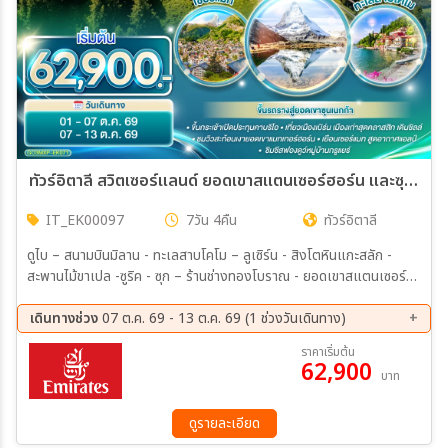
ทัวร์อิตาลี สวิตเซอร์แลนด์ ยอดเขาสแตนเซอร์ฮอร์น และซุนเนกก้า 7วัน 4คืน (EK)
IT_EK00097
7วัน 4คืน
ทัวร์อิตาลี
ดูไบ – สนามบินมิลาน - ทะเลสาบโคโม – ลูเซิร์น - สิงโตหินแกะสลัก -
สะพานไม้ขาเปล -ซูริค - ซุก – ร้านช่างทองโบราณ - ยอดเขาสแตนเซอร์ฮ
อร์น - กระเช้าคาบริโอ - อินเตอร์ลาเคน - เบิร์น - บ่อหมี – นาฬิกา
ดาราศาสตร์ – หมู่บ้านกรูแยร์ - มองเทอรซ์ – ถ่ายรูปปราสาทชิลยอง -
เดินทางช่วง
07 ต.ค. 69 - 13 ต.ค. 69 (1 ช่วงวันเดินทาง)
ซียง - เซอร์แมท - ขึ้นรถรางสู่ยอดเขาซุนเนกก้า - ตูริน - มหาวิหารตูริน -
07 ต.ค. 69 - 13 ต.ค. 69
ราคาเริ่มต้น
จัตุรัส คาสเตลโล – สนามฟุตบอลยูเวนตุส Servavalle OUTLET – มิ
62,900
บาท
ลาน – มหาวิหารมิลาน - สนามบินมิลาน
ดูรายละเอียด