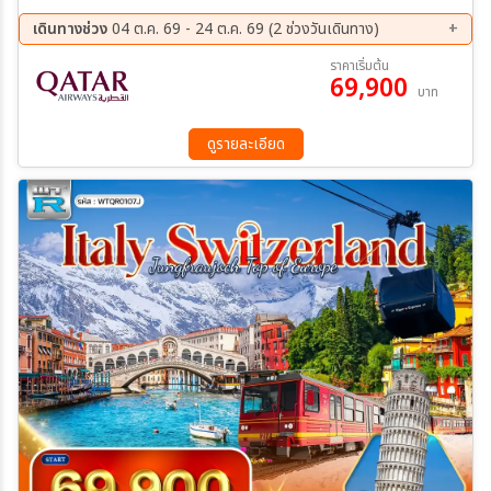
ถอนหายใจ - ปาลาซโซ ดูคาเล - จัตุรัสซานมาร์โก - เมสเตร้ - เวนิส เมส
เตร้ - โคโม่ - ล่องเรือชมทะเลสาบโคโม่ - ซูริค - หมู่บ้านเลาเทอร์บรุนเนน
เดินทางช่วง
04 ต.ค. 69 - 24 ต.ค. 69 (2 ช่วงวันเดินทาง)
– นั่งรถไฟชมวิวพิชิตยอดเขาจุงเฟรา - ถ้ำน้ำแข็ง1,000 ปี - Eiger –
04 ต.ค. 69 - 10 ต.ค. 69
18 ต.ค. 69 - 24 ต.ค. 69
ราคาเริ่มต้น
THE V-CABLEWAY - ชมเมืองอินเทอลาเคน - ซาฟเฮาส์เซ่น - น้ำตกไรน์
69,900
บาท
ดูรายละเอียด