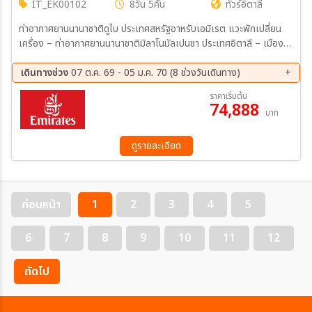
IT_EK00102
8วัน 5คืน
ทัวร์อิตาลี
ท่าอากาศยานนานาชาติดูไบ ประเทศสหรัฐอาหรับเอมิเรต แวะพักเปลี่ยน
เครื่อง – ท่าอากาศยานนานาชาติมิลาโนมัลเปนซา ประเทศอิตาลี – เมืองมิ
ลาน – มหาวิหารดูโอโม่แห่งมิลาน – ห้าง Galleria Vittorio Emanuele
II – เมืองโคโม่ – ชมทะเลสาบโคโม่ – เมืองโลมาซโซ เมืองซุก - Lohri AG
เดินทางช่วง
07 ต.ค. 69 - 05 ม.ค. 70 (8 ช่วงวันเดินทาง)
Store – เมืองลูเซิร์น – สิงโตหินแกะสลัก – สะพานไม้ชาเปล เมืองลูเซิร์น
07 ต.ค. 69 - 14 ต.ค. 69
16 ต.ค. 69 - 23 ต.ค. 69
ราคาเริ่มต้น
– กรินเดลวัลด์ – สถานีไอเกอร์เกลตเชอร์ – ยอดเขาจุงเฟรา – ปราสาท
74,888
21 ต.ค. 69 - 28 ต.ค. 69
12 พ.ย. 69 - 19 พ.ย. 69
บาท
น้ำแข็ง – อัลไพน์ เซนเซชัน – สฟิงซ์ฮอลล์ – เมืองดิฌง เมืองดิฌง –
26 พ.ย. 69 - 03 ธ.ค. 69
03 ธ.ค. 69 - 10 ธ.ค. 69
เมืองปารีส – พิพิธภัณฑ์ลูฟร์(ด้านนอก) – ห้างปลอดภาษี Benlux
24 ธ.ค. 69 - 31 ธ.ค. 69
29 ธ.ค. 69 - 05 ม.ค. 70
Louvreduty free – ห้างแกลเลอรี่ ลาฟาแยตต์ – ล่องเรือแม่น้ำแซน
ดูรายละเอียด
โดย บาโต มูช
ก่อนหน้า
1
2
3
4
5
6
7
8
9
10
11
12
ถัดไป