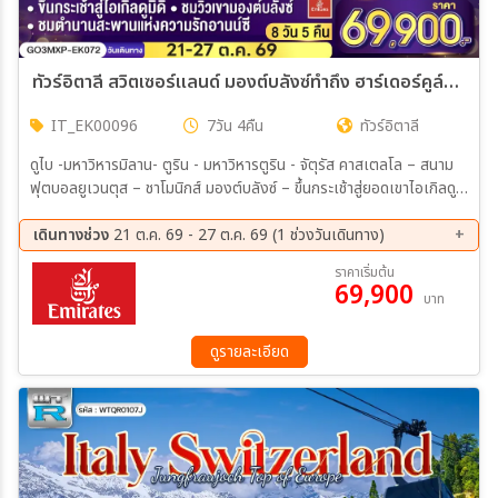
ทัวร์อิตาลี สวิตเซอร์แลนด์ มองต์บลังซ์ทำถึง ฮาร์เดอร์คูล์มทำเกิน 7วัน 4คืน (EK)
IT_EK00096
7วัน 4คืน
ทัวร์อิตาลี
ดูไบ -มหาวิหารมิลาน- ตูริน - มหาวิหารตูริน - จัตุรัส คาสเตลโล – สนาม
ฟุตบอลยูเวนตุส – ชาโมนิกส์ มองต์บลังซ์ – ขึ้นกระเช้าสู่ยอดเขาไอเกิลดู
มิดิ - เทือกเขา มองต์บลังซ์– อานน์ซี – สะพานแห่งความรัก - คุกเก่ากลาง
น้ำ - เจนีวา - น้ำพุเจทโด - นาฬิกาดอกไม้ - โลซานน์ – ศาลาไทย
เดินทางช่วง
21 ต.ค. 69 - 27 ต.ค. 69 (1 ช่วงวันเดินทาง)
เฉลิมพระเกียรติ - มองเทรอซ์ – ปราสาทชิลยอง – เบิร์น–อินเตอร์ลาเกน
21 ต.ค. 69 - 27 ต.ค. 69
ราคาเริ่มต้น
- นั่งรถกระเช้าไฟฟ้าฮาร์เดอร์ คูล์ม - ล่องเรือทะเลสาบเบรียนซ์ - ซูริค- ซุก
69,900
บาท
- ร้านช่างทองโบราณ - ลูเซิร์น - สิงโตหินแกะสลัก - สะพานไม้ขาเปล -
ทะเลสาบโคโม
ดูรายละเอียด