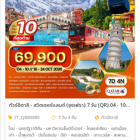
ทัวร์อิตาลี - สวิตเซอร์แลนด์ (จุงเฟรา) 7 วัน (QR) 04 - 10 // 18 - 24 OCT 26
IT_QR00080
7 วัน 4 คืน
ทัวร์อิตาลี
โรม - นครรัฐวาติกัน - มหาวิหารเซ็นต์ปีเตอร์ - โคลอสเซียม - เขตเมือง
เก่า - น้ำพุเทรวี่ - บันไดสเปน - ปิซ่า - หอเอนปิซ่า - เกาะเวนิส - สะพาน