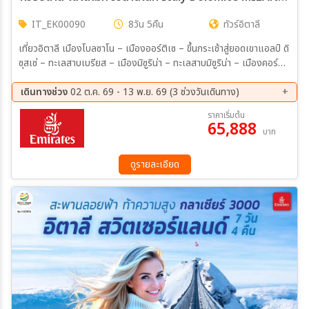
IT_EK00090
8วัน 5คืน
ทัวร์อิตาลี
เที่ยวอิตาลี เมืองโบลซาโน – เมืองออร์ติเซ – ขึ้นกระเช้าสู่ยอดเขาแอลป์ ดิ
ซุสเซ่ – ทะเลสาบเบรียส – เมืองมิซูริน่า – ทะเลสาบมิซูริน่า – เมืองคอร์ตี
นาดัมเปซโซ เมืองคอร์ตีนาดัมเปซโซ – ท่าเรือตรอนเคตโต้ – เกาะเวนิส
(รวม Private Boat ไป-กลับ) – จัตุรัสซานมาร์โค – สะพานริอัลโต –
เดินทางช่วง
02 ต.ค. 69 - 13 พ.ย. 69 (3 ช่วงวันเดินทาง)
โบสถ์เซนต์มาร์ก – พระราชวังดอจส์ – เมืองเวนิสเมสเตร เมืองเวนิสเมส
02 ต.ค. 69 - 09 ต.ค. 69
08 ต.ค. 69 - 15 ต.ค. 69
ราคาเริ่มต้น
เตร – เมืองเซอร์มิโอนี – ปราสาทสกาลิเจอร์ (ด้านนอก) – เมืองมิลาน –
65,888
06 พ.ย. 69 - 13 พ.ย. 69
บาท
ปราสาทสฟอร์ ซา (ด้านนอก) เมืองมิลาน – เมืองโคโม่ – ชมทะเลสาบโคโม่
– เมืองมิลาน – มหาวิหารดูโอโม่ – ห้างกัลเลรีอาวิตโตรีโยเอมานูเอเลเซ
คอนโด เมืองเซร์ราวัลเล สคริเวีย – Serravalle Designer Outlet – ท่า
ดูรายละเอียด
อากาศยานนานาชาติมิลาโนมัลเปนซา ประเทศอิตาลี