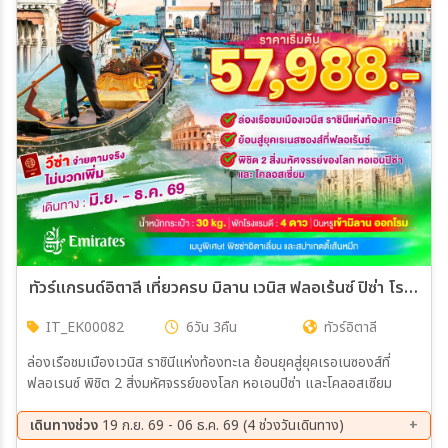
เมือง
สายการบิน
ตั้งแต่วันที่
ถึงวันที่
ทัวร์แกรนด์อิตาลี เที่ยวครบ มิลาน เวนิส ฟลอเร้นซ์ ปิซ่า โรม 6วัน 3คืน (EK)
IT_EK00082
6วัน 3คืน
ทัวร์อิตาลี
เฉพาะเดือน
ล่องเรือชมเมืองเวนิส ราชินีแห่งท้องทะเล ย้อนยุคสู่ยุคเรอเนซองส์ที่
ฟลอเรนซ์ พิชิต 2 สิ่งมหัศจรรย์ของโลก หอเอนปิซ่า และโคลอสเซียม
เฉพาะเทศกาล
เดินทางช่วง
19 ก.ย. 69 - 06 ธ.ค. 69 (4 ช่วงวันเดินทาง)