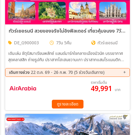
ทัวร์เยอรมนี สวยของจริงไม่อิงฟิลเตอร์ เที่ยวคุ้มจนงง 7วัน 5คืน (G9)
DE_G900003
7วัน 5คืน
ทัวร์เยอรมนี
เดินเล่น จัตุรัสมาเรียนพลัทซ์ แลนด์มาร์กใจกลางเมืองมิวนิค บรรยากาศ
สุดคลาสสิก ถ่ายรูปกับ ปราสาทโฮเฮนชวานเกา ปราสาทแสนโรแมนติก
ท่ามกลางเทือกเขาแอลป์ สัมผัสมนต์เสน่ห์เมือง ซังคท์กัลเลิน สักการะ
พระแม่มารีดำ (Black Madonna) สิ่งศักดิ์สิทธิ์คู่เมืองไอน์ซีเดิล์น เดิน
เดินทางช่วง
22 ต.ค. 69 - 26 ก.พ. 70 (5 ช่วงวันเดินทาง)
เล่นเมืองซุก เมืองริมทะเลสาบสุดน่ารัก และวิวสุดโรแมนติก ตื่นตากับ น้ำ
22 ต.ค. 69 - 28 ต.ค. 69
19 พ.ย. 69 - 25 พ.ย. 69
ราคาเริ่มต้น
ตกไรน์ น้ำตกที่ใหญ่ที่สุดในยุโรป สัมผัสพลังธรรมชาติสุดอลังการ เช็กอิน
49,991
05 ธ.ค. 69 - 11 ธ.ค. 69
30 ม.ค. 70 - 05 ก.พ. 70
บาท
ลิตเติ้ลเวนิส เมืองกอลมาร์ เมืองเทพนิยายที่สวยราวกับหลุดออกมาจาก
20 ก.พ. 70 - 26 ก.พ. 70
หนังสือนิทาน เที่ยว อินเทอร์ลาเคน เมืองตากอากาศกลางหุบเขา รายล้อม
ด้วยทะเลสาบและยอดเขาแห่งสวิตเซอร์แลนด์ สัมผัสความงดงามของ
ดูรายละเอียด
ทะเลสาบโคโม่ หนึ่งในทะเลสาบที่สวยที่สุดของอิตาลี ชม มหาวิหารดูโอโม่
แห่งมิลาน สถาปัตยกรรมโกธิกอันยิ่งใหญ่ สัญลักษณ์แห่งเมืองแฟชั่น
ช้อปปิ้งจุใจที่ Galleria Vittorio Emanuele II ห้างหรูเก่าแก่ที่สุดแห่ง
หนึ่งของโลก เบอร์กาโม่ เมืองมรดกโลกสุดคลาสสิก ที่ยังคงเสน่ห์ของ