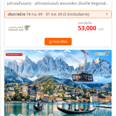
(บริเวณด้านนอก) - (สวิตเซอร์แลนด์) พอนเทรซินา นั่งรถไฟ Regional
Train สาย Bernina line – นั่งกระเช้าสู่ยอดเขาดิอาโวเลซซา - จุดชมวิว
สถานีอัลป์กรึม นั่งรถรางสู่จุดชมวิวมูออตตัส มูราญ - ยอดเขาคอร์วิกเลีย
เดินทางช่วง
18 ก.ย. 69 - 01 ต.ค. 69 (3 ช่วงวันเดินทาง)
- ยอดเขาพิซแนร์ - ยอดเขาคอร์วาตช์ - เมืองเซนต์มอริตซ์
18 ก.ย. 69 - 24 ก.ย. 69
22 ก.ย. 69 - 28 ก.ย. 69
ราคาเริ่มต้น
53,000
25 ก.ย. 69 - 01 ต.ค. 69
บาท
ดูรายละเอียด