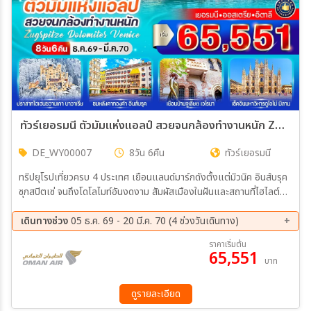
ทัวร์เยอรมนี ตัวมัมแห่งแอลป์ สวยจนกล้องทำงานหนัก Zugspitze Dolomites Venice (DE-AT-IT) 8วัน 6คืน (WY)
DE_WY00007
8วัน 6คืน
ทัวร์เยอรมนี
ทริปยุโรปเที่ยวครบ 4 ประเทศ เยือนแลนด์มาร์กดังตั้งแต่มิวนิค อินส์บรุค
ซุกสปิตเซ่ จนถึงโดโลไมท์อันงดงาม สัมผัสเมืองในฝันและสถานที่ไฮไลต์
เช่น เวนิส เวโรนา เซอร์มิโอเน่ พร้อมชื่นชมธรรมชาติและสถาปัตยกรรม
ระดับโลก ปิดท้ายที่มิลาน ชมมหาวิหารดูโอโม่ ช้อปปิ้งแบรนด์ดัง และแวะ
เดินทางช่วง
05 ธ.ค. 69 - 20 มี.ค. 70 (4 ช่วงวันเดินทาง)
Noventa Designer Outlet คุ้มค่าทั้งเที่ยวและช้อป
05 ธ.ค. 69 - 12 ธ.ค. 69
28 ธ.ค. 69 - 04 ม.ค. 70
ราคาเริ่มต้น
65,551
18 ก.พ. 70 - 25 ก.พ. 70
13 มี.ค 70 - 20 มี.ค 70
บาท
ดูรายละเอียด