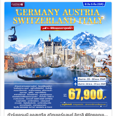
ทัวร์เยอรมนี ออสเตรีย สวิตเซอร์แลนด์ อิตาลี พิชิตยอดเขาจุงเฟรา 8วัน 5คืน (QR)