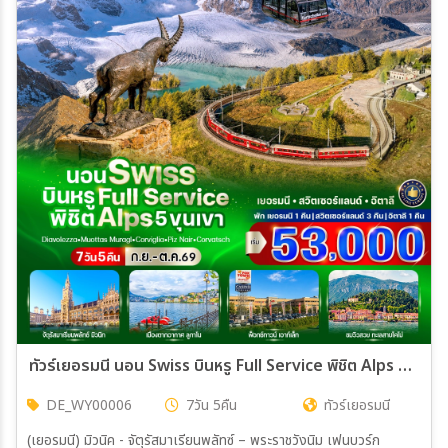
กำแพงเมืองและสถาปัตยกรรมยุคกลางไว้อย่างสมบูรณ์
ทัวร์เยอรมนี นอน Swiss บินหรู Full Service พิชิต Alps 5 ขุนเขา (DE-CH-IT) 7วัน 5คืน (WY)
DE_WY00006
7วัน 5คืน
ทัวร์เยอรมนี
(เยอรมนี) มิวนิค - จัตุรัสมาเรียนพลัทซ์ – พระราชวังนิม เฟนบวร์ก