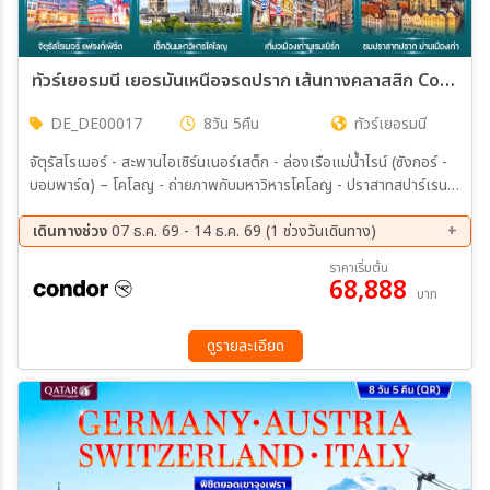
ทัวร์เยอรมนี เยอรมันเหนือจรดปราก เส้นทางคลาสสิก Cologne Berlin Karlovy Vary 8วัน 5คืน (DE)
DE_DE00017
8วัน 5คืน
ทัวร์เยอรมนี
จัตุรัสโรเมอร์ - สะพานไอเซิร์นเนอร์เสต็ก - ล่องเรือแม่น้ำไรน์ (ซังกอร์ -
บอบพาร์ด) – โคโลญ - ถ่ายภาพกับมหาวิหารโคโลญ - ปราสาทสปาร์เรนบ
วร์ก - ย่านเมืองเก่า Alter Markt – ฮันโนเวอร์ - ศาลากลางใหม่ - จัตุรัส
กลางเมืองเก่า Ballhofplatz – ผ่านชมโบสถ์อนุสรณ์ไกเซอร์วิลเฮล์ม -
เดินทางช่วง
07 ธ.ค. 69 - 14 ธ.ค. 69 (1 ช่วงวันเดินทาง)
ประตูบันเดนบวร์ก -เช็คพอยท์ชาร์ลี - Berlin Cathedral - กำแพง
07 ธ.ค. 69 - 14 ธ.ค. 69
ราคาเริ่มต้น
เบอร์ลิน East Side Gallery - จัตุรัส Potsdamer Platz- โบสถ์เซนต์โท
68,888
บาท
มัส - โบสถ์เซนต์นิโคลัส - จัตุรัสกลางเมือง Marktplatz Leipzig - นูเรม
เบิร์ก - จัตุรัสเฮาพท์มาร์ค - น้ำพุชอนเนอร์บรูนเนน
ดูรายละเอียด