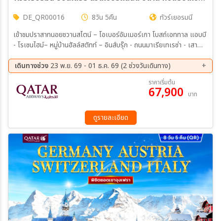
DE_QR00016
8วัน 5คืน
ทัวร์เยอรมนี
เข้าชมปราสาทนอยชวานสไตน์ – โอเบอร์อัมเมอร์เกา โบสถ์เอททาล แอบบี
- โรเซนไฮม์– หมู่บ้านฮัลล์สตัทท์ – อินส์บรุ๊ก - ถนนมาเรียเทเรซ่า - เสา
อันนาซอยแล - หลังคาทองคำ – กรุงวาดุซ - ชมเมือง – ลูเซิร์น –
อนุสาวรีย์สิงโต - สะพานไม้ชาเปล – อินเทอร์ลาเคน– นั่งรถไฟชมวิวพิชิต
เดินทางช่วง
23 พ.ย. 69 - 01 ธ.ค. 69 (2 ช่วงวันเดินทาง)
ยอดเขาจุงเฟรา - ถ้ำน้ำแข็ง 1,000 ปี - ลานหิมะพลาโต -นั่งกระเช้า
23 พ.ย. 69 - 30 พ.ย. 69
24 พ.ย. 69 - 01 ธ.ค. 69
ราคาเริ่มต้น
EIGER EIGER EXPRESS
67,900
บาท
ดูรายละเอียด