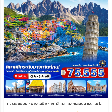
ทัวร์เยอรมัน - ออสเตรีย - อิตาลี คลาสสิกระดับมารดาตะโกน โดโลไมท์ ชิงเกวแตร์เร ฟลอเรนซ์ โรม หลังคาทองคำ 8วัน 6คืน (WY)