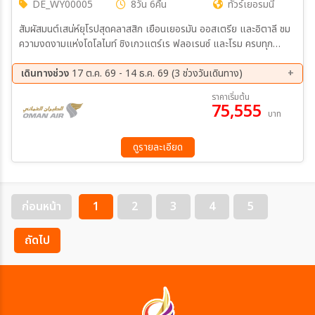
DE_WY00005
8วัน 6คืน
ทัวร์เยอรมนี
สัมผัสมนต์เสน่ห์ยุโรปสุดคลาสสิก เยือนเยอรมัน ออสเตรีย และอิตาลี ชม
ความงดงามแห่งโดโลไมท์ ชิงเกวแตร์เร ฟลอเรนซ์ และโรม ครบทุก
ไฮไลต์ระดับตำนานในทริปเดียว
เดินทางช่วง
17 ต.ค. 69 - 14 ธ.ค. 69 (3 ช่วงวันเดินทาง)
17 ต.ค. 69 - 24 ต.ค. 69
30 พ.ย. 69 - 07 ธ.ค. 69
ราคาเริ่มต้น
75,555
07 ธ.ค. 69 - 14 ธ.ค. 69
บาท
ดูรายละเอียด
ก่อนหน้า
1
2
3
4
5
ถัดไป