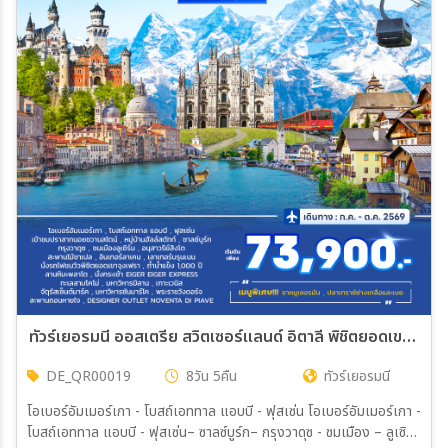
ทัวร์เยอรมนี ออสเตรีย สวิตเซอร์แลนด์ อิตาลี พิชิตยอดเขาจุงเฟรา 8วัน 5คืน (QR)
DE_QR00019
8วัน 5คืน
ทัวร์เยอรมนี
โอเบอร์อัมเมอร์เกา - โบสถ์เอททาล แอบบี - ฟุสเซ่น โอเบอร์อัมเมอร์เกา -
โบสถ์เอททาล แอบบี - ฟุสเซ่น– ซาลซ์บูร์ก– กรุงวาดุซ - ชมเมือง – ลูเซิร์น