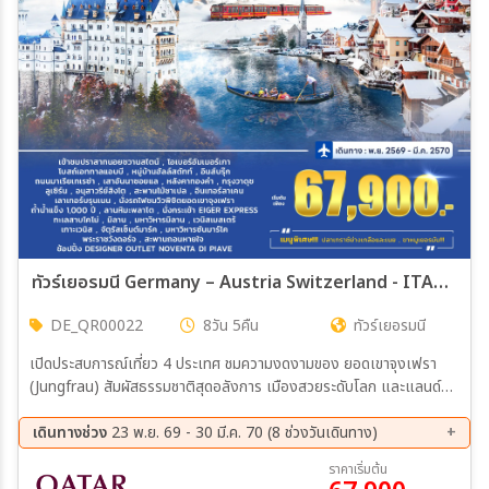
ทัวร์เยอรมนี Germany – Austria Switzerland - ITALY (Jungfrau) 8วัน 5คืน (QR)
DE_QR00022
8วัน 5คืน
ทัวร์เยอรมนี
เปิดประสบการณ์เที่ยว 4 ประเทศ ชมความงดงามของ ยอดเขาจุงเฟรา
(Jungfrau) สัมผัสธรรมชาติสุดอลังการ เมืองสวยระดับโลก และแลนด์
มาร์กสุดคลาสสิก เดินทางกับ Qatar Airways (QR) พร้อมเก็บทุกความ
ประทับใจในทริปเดียว.
เดินทางช่วง
23 พ.ย. 69 - 30 มี.ค. 70 (8 ช่วงวันเดินทาง)
23 พ.ย. 69 - 30 พ.ย. 69
24 พ.ย. 69 - 01 ธ.ค. 69
ราคาเริ่มต้น
05 ธ.ค. 69 - 12 ธ.ค. 69
22 ธ.ค. 69 - 29 ธ.ค. 69