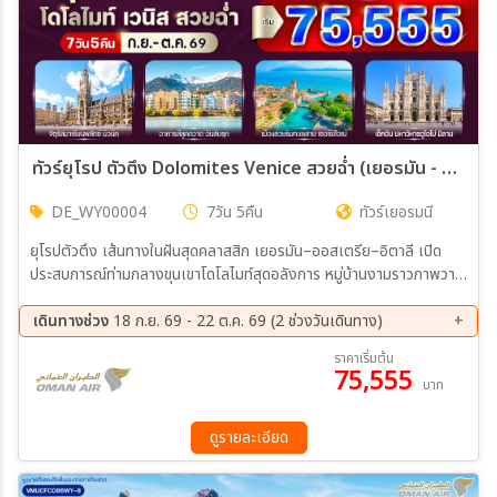
ทัวร์ยุโรป ตัวตึง Dolomites Venice สวยฉ่ำ (เยอรมัน - ออสเตรีย - อิตาลี) 7 วัน 5 คืน BY WY
DE_WY00004
7วัน 5คืน
ทัวร์เยอรมนี
ยุโรปตัวตึง เส้นทางในฝันสุดคลาสสิก เยอรมัน–ออสเตรีย–อิตาลี เปิด
ประสบการณ์ท่ามกลางขุนเขาโดโลไมท์สุดอลังการ หมู่บ้านงามราวภาพวาด
และเมืองเวนิสสุดโรแมนติก ล่องเรือชมเมืองกลางน้ำ เดินเล่นถนนสาย
ยุโรปสุดชิล ถ่ายรูปมุมไหนก็สวยฉ่ำทุกองศา
เดินทางช่วง
18 ก.ย. 69 - 22 ต.ค. 69 (2 ช่วงวันเดินทาง)
18 ก.ย. 69 - 24 ก.ย. 69
16 ต.ค. 69 - 22 ต.ค. 69
ราคาเริ่มต้น
75,555
บาท
ดูรายละเอียด