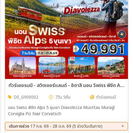
เมือง
สายการบิน
ตั้งแต่วันที่
ถึงวันที่
ทัวร์เยอรมนี - สวิตเซอร์แลนด์ - อิตาลี นอน Swiss พิชิต Alps 5 ขุนเขา 7วัน 5คืน (G9)
DE_G900002
7วัน 5คืน
ทัวร์เยอรมนี
เฉพาะเดือน
นอน Swiss พิชิต Alps 5 ขุนเขา Diavolezza Muottas Muragl
Corviglia Piz Nair Corvatsch
เฉพาะเทศกาล
เดินทางช่วง
17 ก.ย. 69 - 28 ต.ค. 69 (5 ช่วงวันเดินทาง)