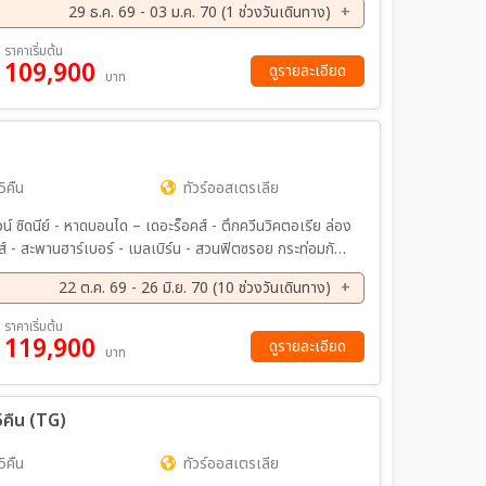
29 ธ.ค. 69 - 03 ม.ค. 70 (1 ช่วงวันเดินทาง)
ราคาเริ่มต้น
109,900
ดูรายละเอียด
บาท
5คืน
ทัวร์ออสเตรเลีย
วน์ ซิดนีย์ - หาดบอนได – เดอะร็อคส์ - ตึกควีนวิคตอเรีย ล่อง
ส์ - สะพานฮาร์เบอร์ - เมลเบิร์น - สวนฟิตซรอย กระท่อมกัป
เหรดของนกเพนกวิน - เกรทโอเชี่ยนโร้ด – พอร์ตแคมเบลล์
22 ต.ค. 69 - 26 มิ.ย. 70 (10 ช่วงวันเดินทาง)
 บาธติ้ง บ็อกซ์ - ช้อปปิ้ง ห้างเดวิด โจน์
ค. 69 - 29 ต.ค. 69
28 ธ.ค. 69 - 04 ม.ค. 70
ราคาเริ่มต้น
119,900
.ค 70 - 23 มี.ค 70
10 เม.ย 70 - 17 เม.ย 70
ดูรายละเอียด
บาท
ค. 70 - 08 พ.ค. 70
28 พ.ค. 70 - 04 มิ.ย 70
 5คืน (TG)
5คืน
ทัวร์ออสเตรเลีย