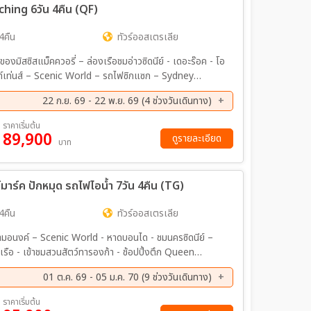
hing 6วัน 4คืน (QF)
4คืน
ทัวร์ออสเตรเลีย
เมาท์เท่นส์ – Scenic World – รถไฟซิกแซก – Sydney
22 ก.ย. 69 - 22 พ.ย. 69 (4 ช่วงวันเดินทาง)
ค. 69 - 18 ต.ค. 69
20 ต.ค. 69 - 25 ต.ค. 69
ราคาเริ่มต้น
89,900
ดูรายละเอียด
บาท
ด์มาร์ค ปักหมุด รถไฟไอน้ำ 7วัน 4คืน (TG)
4คืน
ทัวร์ออสเตรเลีย
เขาสามอนงค์ – Scenic World - หาดบอนได - ชมนครซิดนีย์ –
รือ - เข้าชมสวนสัตว์ทารองก้า - ช้อปปิ้งตึก Queen
ในสู่นครเมลเบิร์น – เกาะฟิลลิป พิเศษอาหารค่ำ เมนูกุ้งล้อ
01 ต.ค. 69 - 05 ม.ค. 70 (9 ช่วงวันเดินทาง)
ค. 69 - 26 ต.ค. 69
11 พ.ย. 69 - 17 พ.ย. 69
ราคาเริ่มต้น