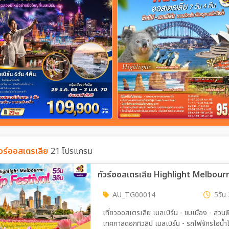
ัวร์ออสเตรเลีย
21 โปรแกรม
ทัวร์ออสเตรเลีย Highlight Melbourn
AU_TG00014
5วัน 
เที่ยวออสเตรเลีย เมลเบิร์น - ชมเมือง - สวนฟิตซรอย - อนุสรณ์สถานสงคราม – วิหารเซนต์แพทริค - ชม
เทศกาลดอกทิวลิป เมลเบิร์น - รถไฟจักรไอน้ำ