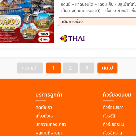
ซิดนีย์ – หาดบอนได – เดอะแก๊ป - บลูเม้าท์เท
เส้นทางศึกษาธรรมชาติ) – นั่งกระเช้าชมวิว ขึ้
ศึกษาพันธุ์สัตว์ฮิลส์วิว แซงชัวรี – เมลเบิร
เดินทางช่วง
เมือง – สวนฟิตซ์รอย – กระท่อมกัปตันคุ๊ก – ช้
11 ส.ค. 69 - 17 ส.ค. 69
04 ก.
04 ต.ค. 69 - 10 ต.ค. 69
16 ต.
03 ธ.ค. 69 - 02 ธ.ค. 69
01 ม.
26 ก.พ. 70 - 04 มี.ค 70
19 มี
ก่อนหน้า
1
2
3
ถัดไป
บริการลูกค้า
ทัวร์ยอดนิยม
ติดต่อเรา
ทัวร์อเมริกา
เกี่ยวกับเรา
ทัวร์ชิลี
บทความท่องเที่ยว
ทัวร์เยอรมนี
ผลงานที่ผ่านมา
ทัวร์อิหร่าน