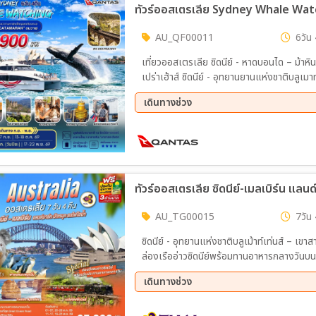
ทัวร์ออสเตรเลีย Sydney Whale Watc
AU_QF00011
6วัน 
เที่ยวออสเตรเลีย ซิดนีย์ - หาดบอนได – ม้าหินของมิสซิสแม็คควอรี่ – ล่องเรือชมอ่าวซิดนีย์ - เดอะร๊อค - โอ
เปร่าเฮ้าส์ ซิดนีย์ - อุทยานยานแห่งชาติบลู
Observatory Hill ซิดนีย์ – สวนสัตว์ซิดนีย์ - ซิดนีย์ทาวเวอร์ - ช้อปปิ้งย่านใจกลางเมือง ซิดนีย์ – ล่องเรือ
เดินทางช่วง
ชมวาฬ – ช้อปปิ้งBirkenhead Point
22 ก.ย. 69 - 27 ก.ย. 69
13 ต.
17 พ.ย. 69 - 22 พ.ย. 69
ทัวร์ออสเตรเลีย ซิดนีย์-เมลเบิร์น แลน
AU_TG00015
7วัน 
ซิดนีย์ - อุทยานแห่งชาติบลูเม้าท์เท่นส์ – 
ล่องเรืออ่าวซิดนีย์พร้อมทานอาหารกลางวันบนเ
Victoria Building พิเศษ!! อาหารไทย – บินภาย
เดินทางช่วง
บสเตอร์ พร้อมไวน์ชั้นเยี่ยม - เกรทโอเชี่ยนโร้ด - เมลเบิร์น – รถไฟจักรไอน้ำโบราณ – ชมนครเมลเบิร์น -
ช้อปปิ้ง
01 ต.ค. 69 - 07 ต.ค. 69
20 ต.