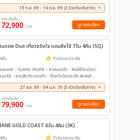
์ อิสระตามอัธยาศัยเต็มวัน (Free Day)
19 ก.ย. 69 - 14 ต.ค. 69 (3 ช่วงวันเดินทาง)
ย. 69 - 30 ก.ย. 69
10 ต.ค. 69 - 14 ต.ค. 69
ราคาเริ่มต้น
72,900
ดูรายละเอียด
บาท
 Aussie Duo เที่ยวจริงใจ แดนจิงโจ้ 7วัน 4คืน (SQ)
4คืน
ทัวร์ออสเตรเลีย
ขาสามอนงค์ – Scenic World – หาดบอนได - ซิดนีย์โอเปอรา -
นเรือ - สวนสัตว์ทารองก้า - ตึกควีนวิคตอเรีย พิเศษ!!
ลลิป - พิเศษอาหารเย็น เมนูกุ้งล้อบสเตอร์ พร้อมไวน์ชั้น
27 ส.ค. 69 - 04 ม.ค. 70 (5 ช่วงวันเดินทาง)
็มวัน – รถไฟจักรไอน้ำโบราณ – ชมนครเมลเบิร์น - ช้อปปิ้ง
ค. 69 - 28 ต.ค. 69
05 พ.ย. 69 - 11 พ.ย. 69
ราคาเริ่มต้น
79,900
ค. 69 - 04 ม.ค. 70
ดูรายละเอียด
บาท
BANE GOLD COAST 6วัน 4คืน (3K)
4คืน
ทัวร์ออสเตรเลีย