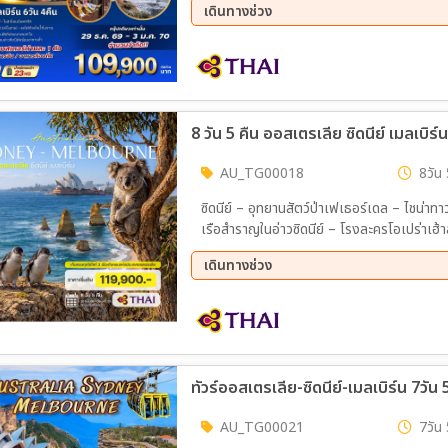
เดินทางช่วง
29 ธ.ค. 69 - 03 ม.ค. 70
8 วัน 5 คืน ออสเตรเลีย ซิดนีย์ เมลเบิร์น
AU_TG00018
8วัน 
ซิดนีย์ – อุทยานสัตว์ป่าเฟเธอร์เดล – ไชน่าทา
เรือสำราญในอ่าวซิดนีย์ – โรงละครโอเปร่าเฮ้า
ตันคุ้ก - เกาะฟิลลิป – ชิมไวน์ - ชมขบวนพา
เดินทางช่วง
สะพานลอนดอน - รถไฟจักรไอน้ำโบราณ - ไบรท์ตัน
08 ต.ค. 69 - 15 ต.ค. 69
22 ต.
18 ก.พ. 70 - 25 ก.พ. 70
16 มี
11 เม.ย 70 - 18 เม.ย 70
01 พ.
19 มิ.ย 70 - 26 มิ.ย 70
ทัวร์ออสเตรเลีย-ซิดนีย์-เมลเบิร์น 7วัน
AU_TG00021
7วัน 