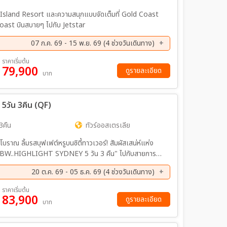
 Island Resort และความสนุกแบบจัดเต็มที่ Gold Coast
oast บินสบายๆ ไปกับ Jetstar
07 ก.ค. 69 - 15 พ.ย. 69 (4 ช่วงวันเดินทาง)
ย. 69 - 20 ก.ย. 69
13 ต.ค. 69 - 18 ต.ค. 69
ราคาเริ่มต้น
79,900
ดูรายละเอียด
บาท
วัน 3คืน (QF)
3คืน
ทัวร์ออสเตรเลีย
ำโบราณ ลิ้มรสบุฟเฟต์หรูบนซิตี้ทาวเวอร์! สัมผัสเสน่ห์แห่ง
 "BW..HIGHLIGHT SYDNEY 5 วัน 3 คืน" ไปกับสายการบิน
ยกรรมระดับโลก ธรรมชาติ และความคลาสสิกที่หาไม่ได้จาก
20 ต.ค. 69 - 05 ธ.ค. 69 (4 ช่วงวันเดินทาง)
ย. 69 - 19 พ.ย. 69
21 พ.ย. 69 - 25 พ.ย. 69
ราคาเริ่มต้น
83,900
ดูรายละเอียด
บาท