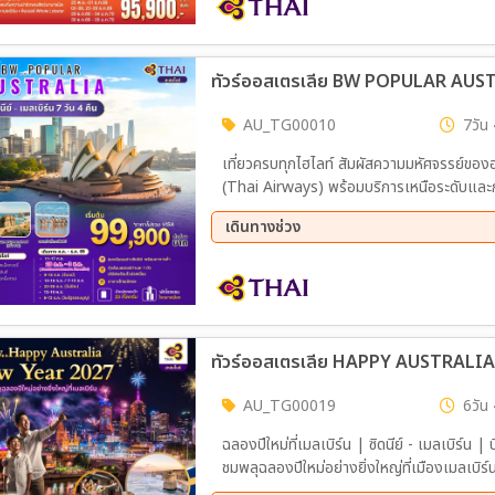
19 พ.ย. 69 - 25 พ.ย. 69
25 พ.
23 ธ.ค. 69 - 29 ธ.ค. 69
29 ธ.
ทัวร์ออสเตรเลีย BW POPULAR AUST
AU_TG00010
7วัน 
เที่ยวครบทุกไฮไลท์ สัมผัสความมหัศจรรย์ขอ
(Thai Airways) พร้อมบริการเหนือระดับและ
เดินทางช่วง
09 ส.ค. 69 - 15 ส.ค. 69
10 ก.
22 ต.ค. 69 - 28 ต.ค. 69
12 พ.
ทัวร์ออสเตรเลีย HAPPY AUSTRALIA
AU_TG00019
6วัน 
ฉลองปีใหม่ที่เมลเบิร์น | ซิดนีย์ - เมลเบิร์
ชมพลุฉลองปีใหม่อย่างยิ่งใหญ่ที่เมืองเมลเบิร
และเมลเบิร์น ในทริปเดียว!