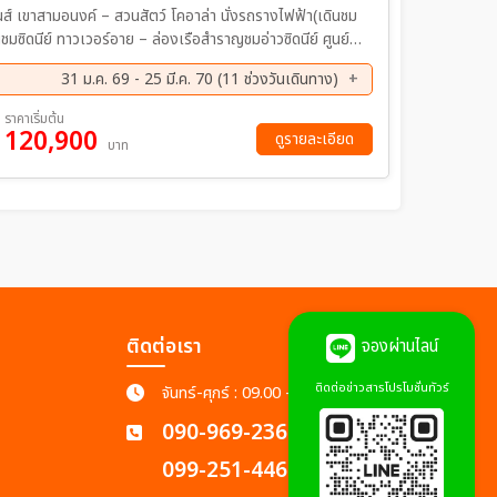
่นส์ เขาสามอนงค์ – สวนสัตว์ โคอาล่า นั่งรถรางไฟฟ้า(เดินชม
นชมซิดนีย์ ทาวเวอร์อาย – ล่องเรือสำราญชมอ่าวซิดนีย์ ศูนย์
์น – นั่งรถไฟจักรไอน้ำโบราณ – เกาะฟิลลิป – ชมนกเพนกวิน ชม
31 ม.ค. 69 - 25 มี.ค. 70 (11 ช่วงวันเดินทาง)
อปปิ้ง
ย. 69 - 10 ก.ย. 69
18 ก.ย. 69 - 24 ก.ย. 69
ราคาเริ่มต้น
120,900
ค. 69 - 22 ต.ค. 69
20 พ.ย. 69 - 26 พ.ย. 69
ดูรายละเอียด
บาท
ค. 70 - 07 ม.ค. 70
30 ม.ค. 70 - 05 ก.พ. 70
.ค 70 - 25 มี.ค 70
ติดต่อเรา
จองผ่านไลน์
ติดต่อข่าวสารโปรโมชั่นทัวร์
จันทร์-ศุกร์ : 09.00 - 18.00 น.
090-969-2365
099-251-4462