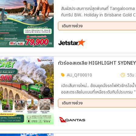
สัมผัสประสบการณ์สุดพิเศษที่ Tangalooma
กับทริป BW.. Holiday in Brisbane Gold C
เดินทางช่วง
11 ส.ค. 69 - 16 ส.ค. 69
15 ก.
10 พ.ย. 69 - 15 พ.ย. 69
ทัวร์ออสเตเลีย HIGHLIGHT SYDNEY 5
AU_QF00010
5วัน 
เปิดเส้นทางใหม่... ย้อนยุคนั่งรถไฟหัวจักรไอน้
ออสเตรเลียในแบบที่เหนือระดับกับโปรแกรม
QANTAS จัดเต็มไฮไลท์เด็ดครบรส ทั้งสถาปัต
เดินทางช่วง
ที่ไหน!
20 ต.ค. 69 - 24 ต.ค. 69
15 พ.
01 ธ.ค. 69 - 05 ธ.ค. 69