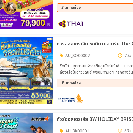
พิเศษ..กุ้งมังกรท่านละ 1 ตัว เสิร์ฟพร้อมไวน
เดินทางช่วง
09 ก.ย. 69 - 23 ก.ย. 69
26 ก.
ทัวร์ออสเตรเลีย ซิดนีย์ เมลเบิร์น The
AU_SQ00007
7วัน 
ซิดนีย์ - อุทยานแห่งชาติบลูเม้าท์เท่นส์ – เ
ล่องเรือในอ่าวซิดนีย์ พร้อมทานอาหารกลางวันบ
อาหารไทย – บินภายในสู่นครเมลเบิร์น – เกาะฟิ
เดินทางช่วง
เยี่ยม - อิสระให้ท่านได้เที่ยวนครเมลเบิร์นเต
ใจกลางเมืองเมลเบิร์น
27 ส.ค. 69 - 02 ก.ย. 69
22 ต.
04 ธ.ค. 69 - 10 ธ.ค. 69
29 ธ.
ทัวร์ออสเตรเลีย BW HOLIDAY BRIS
AU_3K00001
6วัน 