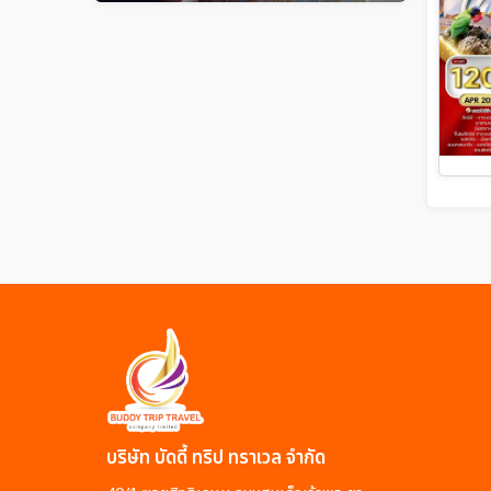
บริษัท บัดดี้ ทริป ทราเวล จำกัด