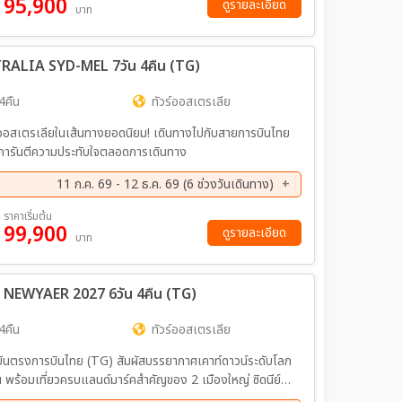
95,900
ย. 69 - 01 ธ.ค. 69
02 ธ.ค. 69 - 08 ธ.ค. 69
ดูรายละเอียด
บาท
ค. 69 - 04 ม.ค. 70
30 ธ.ค. 69 - 05 ม.ค. 70
RALIA SYD-MEL 7วัน 4คืน (TG)
4คืน
ทัวร์ออสเตรเลีย
งออสเตรเลียในเส้นทางยอดนิยม! เดินทางไปกับสายการบินไทย
การันตีความประทับใจตลอดการเดินทาง
11 ก.ค. 69 - 12 ธ.ค. 69 (6 ช่วงวันเดินทาง)
ย. 69 - 16 ก.ย. 69
07 ต.ค. 69 - 13 ต.ค. 69
ราคาเริ่มต้น
99,900
ย. 69 - 18 พ.ย. 69
06 ธ.ค. 69 - 12 ธ.ค. 69
ดูรายละเอียด
บาท
 NEWYAER 2027 6วัน 4คืน (TG)
4คืน
ทัวร์ออสเตรเลีย
น | บินตรงการบินไทย (TG) สัมผัสบรรยากาศเคาท์ดาวน์ระดับโลก
์น พร้อมเที่ยวครบแลนด์มาร์คสำคัญของ 2 เมืองใหญ่ ซิดนีย์