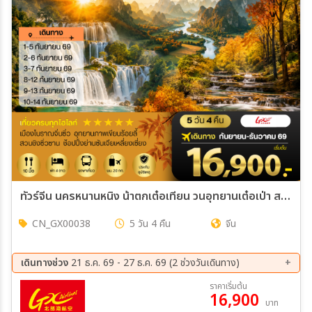
ทัวร์จีน นครหนานหนิง น้าตกเต๋อเทียน วนอุทยานเต๋อเป่า สวนน้าพุเอ๋อฉวน ถ้าน้าแข็งหลงกง อุทยานหมิงซื่อ เที่ยวแบบเต็มสุข ไม่เข้าร้านรัฐบาล 5วัน 4คืน (GX)
CN_GX00038
5 วัน 4 คืน
จีน
เดินทางช่วง
21 ธ.ค. 69 - 27 ธ.ค. 69 (2 ช่วงวันเดินทาง)
21 ธ.ค. 69 - 25 ธ.ค. 69
23 ธ.ค. 69 - 27 ธ.ค. 69
ราคาเริ่มต้น
16,900
บาท