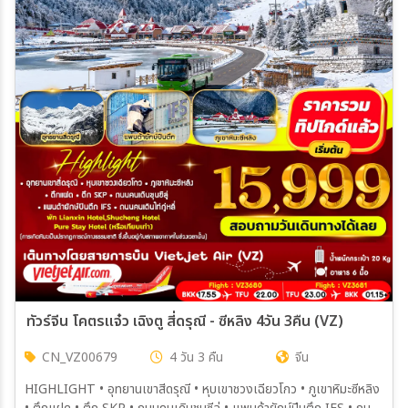
เมือง
สายการบิน
ตั้งแต่วันที่
ถึงวันที่
เฉพาะเดือน
ทัวร์จีน โคตรแจ๋ว เฉิงตู สี่ดรุณี - ซีหลิง 4วัน 3คืน (VZ)
CN_VZ00679
4 วัน 3 คืน
จีน
เฉพาะเทศกาล
HIGHLIGHT • อุทยานเขาสีดรุณี • หุบเขาชวงเฉียวโกว • ภูเขาหิมะซีหลิง