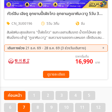
ทัวร์จีน เฉิงตู อุทยานปี้เผิงโกว อุทยานภูเขาหิมะวาวู 5วัน 3คืน (3U)
CN_3U00196
5วัน 3คืน
จีน
สัมผัสหิมะสุดอลังการ "ปี้เผิงโกว" ชมทะเลสาบสีมรกต น้ำตกไป่หลง สุด
ฟินนั่งกระเช้าสู่ "ภูเขาหิมะวาวู" ชมความงามของทะเลหมอก เช็คอินแลนด์
มาร์กสุดฮิต ถนนคนเดินสตีทอาร์ต ตึดแฝด น้ำพุไม้ไผ่
เดินทางช่วง
21 ธ.ค. 69 - 28 ธ.ค. 69 (3 ช่วงวันเดินทาง)
21 ธ.ค. 69 - 25 ธ.ค. 69
23 ธ.ค. 69 - 27 ธ.ค. 69
ราคาเริ่มต้น
16,990
24 ธ.ค. 69 - 28 ธ.ค. 69
บาท
ดูรายละเอียด
ก่อนหน้า
1
2
3
4
5
6
7
8
9
10
11
12