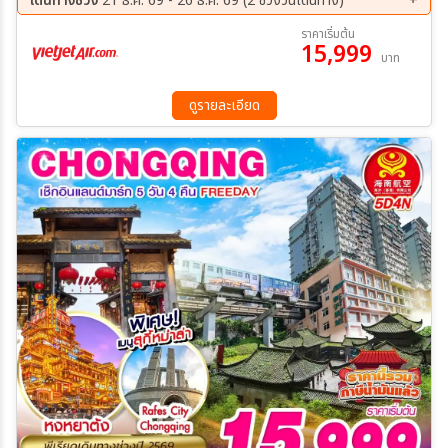
DisneyLand (8 ท่านขึ้นไปมีรถรับ-ส่ง) ร้านหยก - วัดพระหยกขาว –
เดินทางช่วง
21 ธ.ค. 69 - 26 ธ.ค. 69 (2 ช่วงวันเดินทาง)
อาคารพันไม้ - Starbucks Reserve – เรือหรู The Loius Shanghai -
21 ธ.ค. 69 - 25 ธ.ค. 69
22 ธ.ค. 69 - 26 ธ.ค. 69
ราคาเริ่มต้น
หอไข่มุก (ผ่านชม) – หาดไว่ทาน - ถนนหนานกิง + ช้อปปิ้ง Pop Mart –
15,999
บาท
เข้าสู่สนามบิน
ดูรายละเอียด