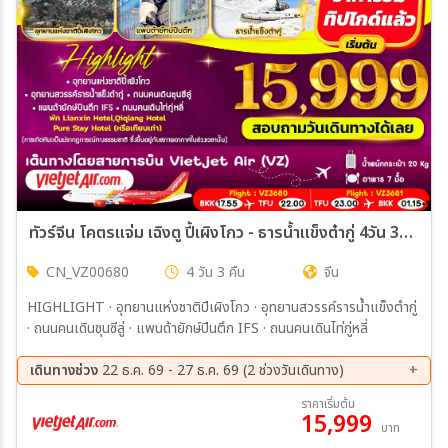
ทัวร์จีน โคตรแจ่ม เฉิงตู ปี้เผิงโกว - ธารน้ำแข็งต๋ากู่ 4วัน 3คืน (VZ)
CN_VZ00680
4 วัน 3 คืน
จีน
HIGHLIGHT · อุทยานแห่งชาติปีเผิงโกว · อุทยานสวรรค์รารน้ำแข็งตำกู่
· ถนนคนเดินชุนซีลู่ · แพนด้ายักษ์ปีนตึก IFS · ถนนคนเดินไท่กู่หลี่
เดินทางช่วง
22 ธ.ค. 69 - 27 ธ.ค. 69 (2 ช่วงวันเดินทาง)
22 ธ.ค. 69 - 25 ธ.ค. 69
24 ธ.ค. 69 - 27 ธ.ค. 69
ราคาเริ่มต้น
15,999
บาท