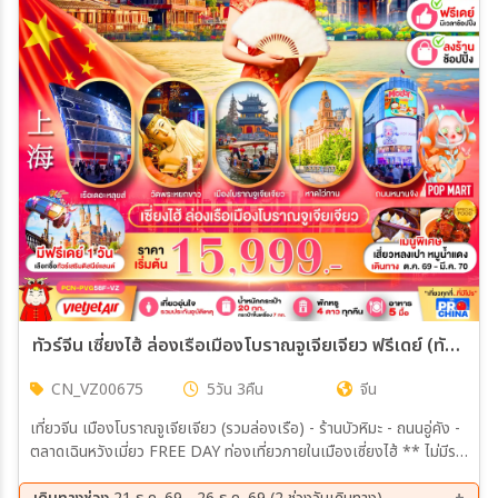
ทัวร์จีน เซี่ยงไฮ้ ล่องเรือเมืองโบราณจูเจียเจียว ฟรีเดย์ (ทัวร์ลงร้าน) 5วัน 3คืน (VZ)
CN_VZ00675
5วัน 3คืน
จีน
เที่ยวจีน เมืองโบราณจูเจียเจียว (รวมล่องเรือ) - ร้านบัวหิมะ - ถนนอู่คัง -
ตลาดเฉินหวังเมี่ยว FREE DAY ท่องเที่ยวภายในเมืองเซี่ยงไฮ้ ** ไม่มีรถ
ไกด์ท้องถิ่นและหัวหน้าทัวร์บริการ ** Option : Shanghai