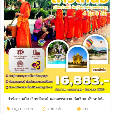
ทัวร์ลาวเหนือ เวียงจันทน์-หลวงพระบาง-วังเวียง-นั่งรถไฟด่วนลาว-จีน 4วัน 3คืน (TG)
LA_TG00018
4 วัน 3 คืน
ลาว