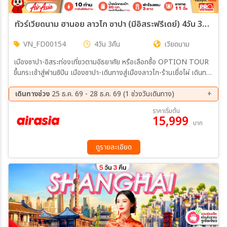
ทัวร์เวียดนาม ฮานอย ลาวไก ซาปา (มีอิสระฟรีเดย์) 4วัน 3คืน (FD)
VN_FD00154
4วัน 3คืน
เวียดนาม
เมืองซาปา-อิสระท่องเที่ยวตามอัธยาศัย หรือเลือกซื้อ OPTION TOUR
ขึ้นกระเช้าสู่ฟานซิปัน เมืองซาปา-เดินทางสู่เมืองลาวไก-ร้านเยื่อไผ่ เดินทาง
สู่เมืองฮานอย-อิสระช้อปปิ้งถนน 36 สาย ถ่ายรูปหน้าจัตุรัสบางดิงห์-
ทำเนียบประธานาธิบดี วัดเจดีย์เสาเดียว-วัดเฉินก๊วก-ร้านขนม Mega
เดินทางช่วง
25 ธ.ค. 69 - 28 ธ.ค. 69 (1 ช่วงวันเดินทาง)
Grand World Hanoi-สนามบินฮานอย สนามบินดอนเมือง
25 ธ.ค. 69 - 28 ธ.ค. 69
ราคาเริ่มต้น
15,999
บาท
ดูรายละเอียด