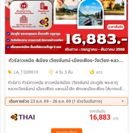
ทัวร์ลาวเหนือ 4เมือง เวียงจันทน์-เมืองเฟือง-วังเวียง-หลวงพระบาง 4 วัน 3 คืน (TG)
LA_TG00019
4 วัน 3 คืน
ลาว
ทัวร์ลาว ทัวร์ลาวเหนือ ลาวเหนือ4เมือง เวียงจันทน์ ประตูชัย พระธาตุ
หลวงเวียงจันทน์ เมืองเฟือง แพแม่น้ำลีก พักแพเมืองเฟือง ใส่บาตรเช้า
ริมน้ำเมืองเฟือง วังเวียง ถ้ำปูคำ บลูลากูน ถ้ำนางฟ้า ล่องเรือหางยาวชม
แม่น้ำซอง น้ำตกตาดกวางสี ตลาดมืด Night Market นั่งรถไฟความเร็ว
เดินทางช่วง
23 ธ.ค. 69 - 26 ธ.ค. 69 (1 ช่วงวันเดินทาง)
สูงลาว-จีน EMU หลวงพระบาง ใส่บาตรข้าวเหนียว ตลาดเช้าหลวงพระ
23 ธ.ค. 69 - 26 ธ.ค. 69
ราคาเริ่มต้น
บาง วัดเชียงทอง พิพิธภัณฑ์แห่งชาติหลวงพระบาง
16,883
บาท
ดูรายละเอียด