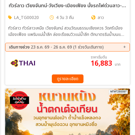
ทัวร์ลาว เวียงจันทน์-วังเวียง-เมืองเฟือง นั่งรถไฟด่วนลาว-จีน 4 วัน 3 คืน (TG)
LA_TG00020
4 วัน 3 คืน
ลาว
ทัวร์ลาว ทัวร์ลาวเหนือ เวียงจันทน์ สวนวัฒนธรรมเซียงควร วัดศรีเมือง
เมืองเฟือง แพริมแม่น้ำลีก ล่องเรือชมวิวแม่น้ำลีก ตักบาตรริมน้ำบนแพ
คาเฟ่ผาเหลือง วัดสินชัย วังเวียง บลูลากูน ชมจุดปล่อยบอลลูน ถนนคน
เดินวังเวียง ล่องเรือหางยาวชมแม่น้ำซอง ถ้ำนางฟ้า นั่งรถไฟด่วนลาว-จีน
เดินทางช่วง
23 ธ.ค. 69 - 26 ธ.ค. 69 (1 ช่วงวันเดินทาง)
EMU ประตูชัย ถนนคนเดินริมโขงเวียงจันทน์ พระธาตุหลวงเวียงจันทน์
23 ธ.ค. 69 - 26 ธ.ค. 69
ราคาเริ่มต้น
หอพระแก้ว วัดสีสะเกด
16,883
บาท
ดูรายละเอียด