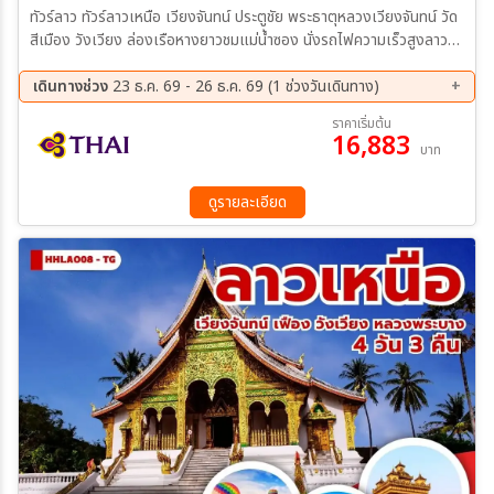
ทัวร์ลาว ทัวร์ลาวเหนือ เวียงจันทน์ ประตูชัย พระธาตุหลวงเวียงจันทน์ วัด
สีเมือง วังเวียง ล่องเรือหางยาวชมแม่น้ำซอง นั่งรถไฟความเร็วสูงลาว-
จีน EMU พระธาตุพูสี หลวงพระบาง ตักบาตรข้าวเหนียว วัดเชียงทอง
น้ำตกตาดกวางสี พระราชวังเก่าหลวงพระบาง พักหลวงพระบาง2คืน พัก
เดินทางช่วง
23 ธ.ค. 69 - 26 ธ.ค. 69 (1 ช่วงวันเดินทาง)
วังเวียง1คืน
23 ธ.ค. 69 - 26 ธ.ค. 69
ราคาเริ่มต้น
16,883
บาท
ดูรายละเอียด