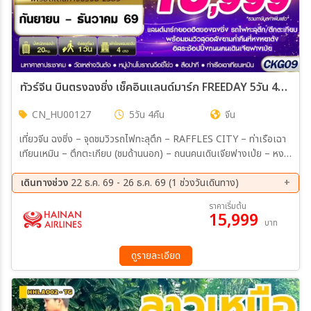
ทัวร์จีน บินตรงฉงชิ่ง เช็คอินแลนด์มาร์ก FREEDAY 5วัน 4คืน (HU)
CN_HU00127
5วัน 4คืน
จีน
เที่ยวจีน ฉงชิ่ง – จุดชมวิวรถไฟทะลุตึก – RAFFLES CITY – ท่าเรือเฉา
เทียนเหมิน – ตึกตะเกียบ (ชมด้านนอก) – ถนนคนเดินเจียฟางเป่ย – หงห
ยาต้ง ฉงชิ่ง – ร้านหยก – ร้านยา – หมู่บ้านโบราณฉือชี่โขว – วัดเหล่าจวิน
ต้ง – มหาศาลาประชาคม (ชมด้านนอก) – The Ring Mall
เดินทางช่วง
22 ธ.ค. 69 - 26 ธ.ค. 69 (1 ช่วงวันเดินทาง)
22 ธ.ค. 69 - 26 ธ.ค. 69
ราคาเริ่มต้น
15,999
บาท
ดูรายละเอียด