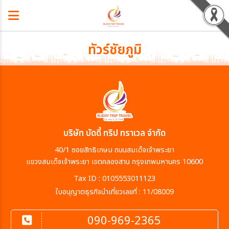
ทัวร์ชัยภูมิ
บริษัท บัดดี้ ทริป ทราเวล จำกัด
40/1 ซอยสิทธิเกษม ถนนสมเด็จเจ้าพระยา
แขวงสมเด็จเจ้าพระยา เขตคลองสาน กรุงเทพมหานคร 10600
Tax ID : 0105553011123
ใบอนุญาตธุรกิจนำเที่ยวเลขที่ : 11/08009
090-969-2365