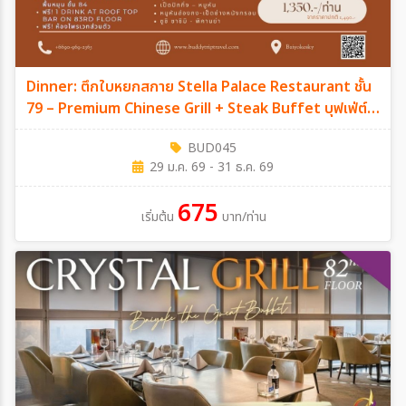
Dinner: ตึกใบหยกสกาย Stella Palace Restaurant ชั้น
79 – Premium Chinese Grill + Steak Buffet บุฟเฟ่ต์ 2
ชม.
BUD045
29 ม.ค. 69 - 31 ธ.ค. 69
675
เริ่มต้น
บาท/ท่าน