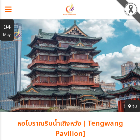
04
May
จีน
หอโบราณริมน้ำเถิงหวัง [ Tengwang
Pavilion]