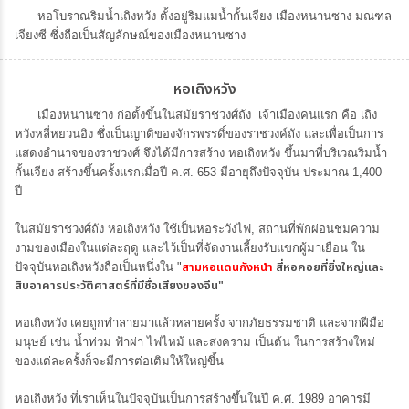
หอโบราณริมน้ำเถิงหวัง ตั้งอยู่ริมแมน้ำกั้นเจียง เมืองหนานซาง มณฑล
เจียงซี ซึ่งถือเป็นสัญลักษณ์ของเมืองหนานซาง
หอเถิงหวัง
เมืองหนานซาง ก่อตั้งขึ้นในสมัยราชวงศ์ถัง เจ้าเมืองคนแรก คือ เถิง
หวังหลี่หยวนอิง ซึ่งเป็นญาติของจักรพรรดิ์ของราชวงค์ถัง และเพื่อเป็นการ
แสดงอำนาจของราชวงศ์ จึงได้มีการสร้าง หอเถิงหวัง ขึ้นมาที่บริเวณริมน้ำ
กั้นเจียง สร้างขึ้นครั้งแรกเมื่อปี ค.ศ. 653 มีอายุถึงปัจจุบัน ประมาณ 1,400
ปี
ในสมัยราชวงศ์ถัง หอเถิงหวัง ใช้เป็นหอระวังไฟ, สถานที่พักผ่อนชมความ
งามของเมืองในแต่ละฤดู และไว้เป็นที่จัดงานเลี้ยงรับแขกผู้มาเยือน ใน
สามหอแดนกังหนำ
สี่หอคอยที่ยิ่งใหญ่และ
ปัจจุบันหอเถิงหวังถือเป็นหนึ่งใน "
สิบอาคารประวัติศาสตร์ที่มีชื่อเสียงของจีน"
หอเถิงหวัง เคยถูกทำลายมาแล้วหลายครั้ง จากภัยธรรมชาติ และจากฝีมือ
มนุษย์ เช่น น้ำท่วม ฟ้าผ่า ไฟไหม้ และสงคราม เป็นต้น ในการสร้างใหม่
ของแต่ละครั้งก็จะมีการต่อเติมให้ใหญ่ขึ้น
หอเถิงหวัง ที่เราเห็นในปัจจุบันเป็นการสร้างขึ้นในปี ค.ศ. 1989 อาคารมี