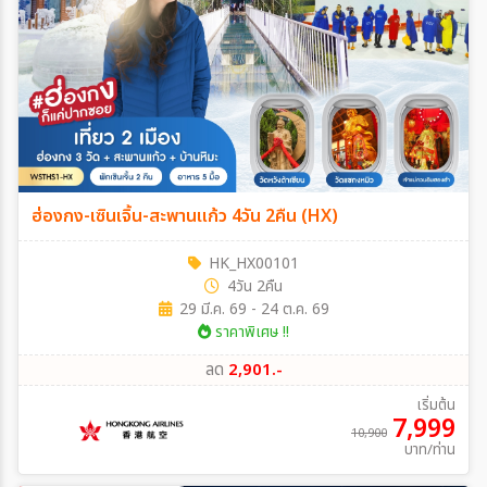
ฮ่องกง-เซินเจิ้น-สะพานแก้ว 4วัน 2คืน (HX)
HK_HX00101
4วัน 2คืน
29 มี.ค. 69 - 24 ต.ค. 69
ราคาพิเศษ !!
ลด
2,901.-
เริ่มต้น
7,999
10,900
บาท/ท่าน