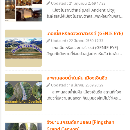
Updated : 21 มิถุนายน 2569 17:33
เมืองโบราณต้าหลี่ (Dali Ancient City)
สัมผัสเสน่ห์เมืองโบราณต้าหลี่...พักผ่อนท่ามกลาง
บรรยากาศจีนดั้งเดิมที่ Dali Zhuangyuan
Hotel
เกอเนี๋ย หรือดวงตาสวรรค์ (GENIE EYE)
Updated : 22 มีนาคม 2569 17:33
เกอเนี๋ย หรือดวงตาสวรรค์ (GENIE EYE)
อัญมณีเม็ดงามที่ซ่อนตัวอยู่อย่างเร้นลับ ในเส้น
ทางสายธรรมชาติ ที่เหล่านักเดินทางหลายท่าน
ใฝ่ฝันจะได้มาเชยชม
สะพานลอยน้ำในฝัน เมืองเอินซือ
Updated : 18 มีนาคม 2569 20:29
สะพานลอยน้ำในฝัน เมืองเอินซือ สถานที่ท่อง
เที่ยวที่มีความแปลกตา กับมุมมองใหม่ไม่ซ้ำใคร
ตื่นเต้นนิดๆเร้าใจหน่อยๆ ตอบโจทย์คนขี้เบื่อแต่รัก
ความเป็นธรรมชาติ ภาพของถนนที่ทอดยาวอยู่
เหนือผิวน้ำ สีเขียวหยกที่ใสราวกับกระจก โอบล้อม
ผิงซานแกรนด์แคนยอน [Pingshan
ไปด้วยภูเขาหินปูนสูงตระหง่าน และอุดมไปด้วย
ความเขียวชอุ่มของต้นไม้นานาพรรณ ถนนสายนี้
Grand Canyon]