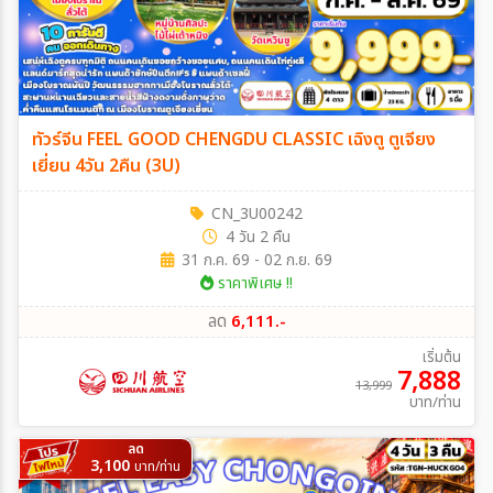
ทัวร์จีน FEEL GOOD CHENGDU CLASSIC เฉิงตู ตูเจียง
เยี่ยน 4วัน 2คืน (3U)
CN_3U00242
4 วัน 2 คืน
31 ก.ค. 69 - 02 ก.ย. 69
ราคาพิเศษ !!
ลด
6,111.-
เริ่มต้น
7,888
13,999
บาท/ท่าน
ลด
3,100
บาท/ท่าน