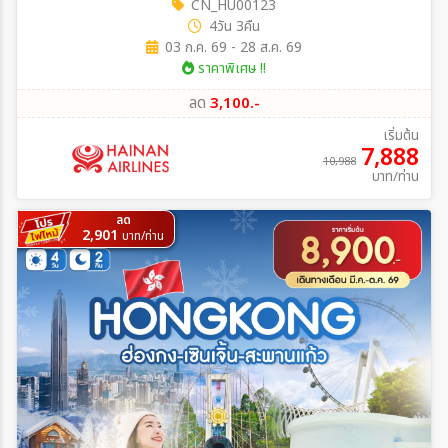
CN_HU00123
4วัน 3คืน
03 ก.ค. 69 - 28 ส.ค. 69
ราคาพิเศษ !!
ลด
3,100.-
เริ่มต้น
7,888
10,988
บาท/ท่าน
ลด
2,901
บาท/ท่าน