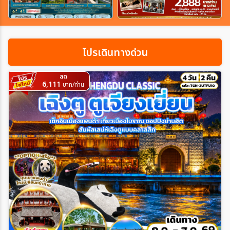
เฉพาะเทศกาล
โปรเดินทางด่วน
ระหว่าง
ลด
6,111
บาท/ท่าน
ค้นหา