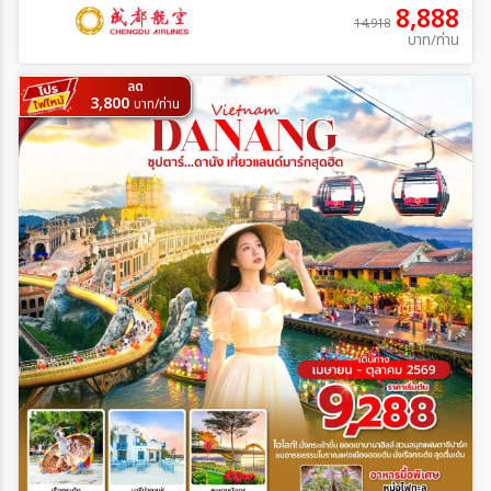
8,888
14,918
บาท/ท่าน
ลด
3,800
บาท/ท่าน