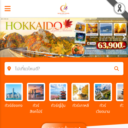
ไปเที่ยวไหนดี?
ค้นหาโปรแกรมทัวร์
คำค้นหา
ทัวร์ฮ่องกง
ทัวร์
ทัวร์ญี่ปุ่น
ทัวร์เกาหลี
ทัวร์
ทัวร์จ
สิงคโปร์
เวียดนาม
โซน