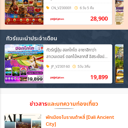
CN_VZ00001
6 วัน 5 คืน
28,900
ทัวร์แนะนำประจำเดือน
ทัวร์ญี่ปุ่น ฮอกไกโด อาซาฮิกาว่า
ลาเวนเดอร์ ดอกไม้หลากสี อิสระช้อปปิ้ง
5วัน 3คืน (VZ)
JP_VZ00160
5วัน 3คืน
19,899
ข่าวสาร
และบทความท่องเที่ยว
พักเมืองโบราณต้าหลี่ [Dali Ancient
City]