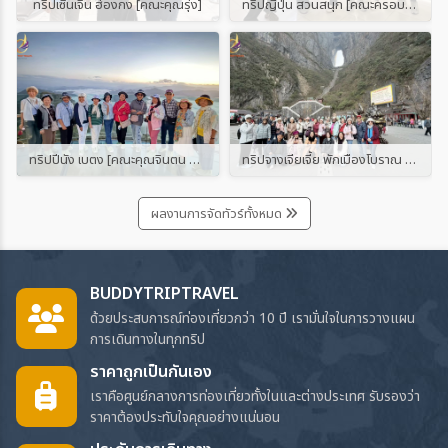
ทริปเซินเจิ้น ฮ่องกง [คณะคุณรุ่ง]
ทริปญี่ปุ่น สวนสนุก [คณะครอบครัวประตูไชโยฯ]
ทริปปีนัง เบตง [คณะคุณจินตน และคุณสุรีรัตน์]
ทริปจางเจียเจี้ย พักเมืองโบราณ 2 เมือง [กรุ๊ปจอยทัวร์ โดย บัดดี้ทริป ทราเวล]
ผลงานการจัดทัวร์ทั้งหมด
BUDDYTRIPTRAVEL
ด้วยประสบการณ์ท่องเที่ยวกว่า 10 ปี เรามั่นใจในการวางแผน
การเดินทางในทุกทริป
ราคาถูกเป็นกันเอง
เราคือศูนย์กลางการท่องเที่ยวทั้งในและต่างประเทศ รับรองว่า
ราคาต้องประทับใจคุณอย่างแน่นอน