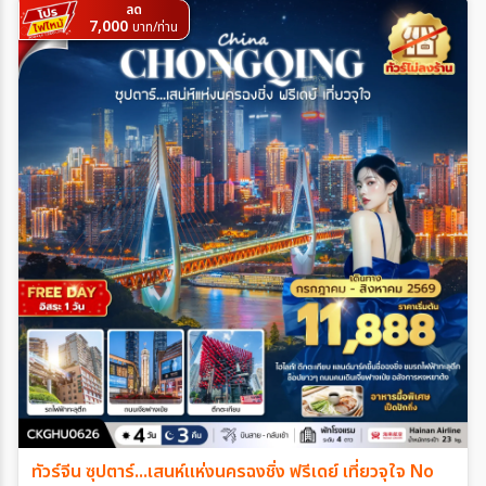
ลด
7,000
บาท/ท่าน
ทัวร์จีน ซุปตาร์...เสนห์แห่งนครฉงชิ่ง ฟรีเดย์ เที่ยวจุใจ No