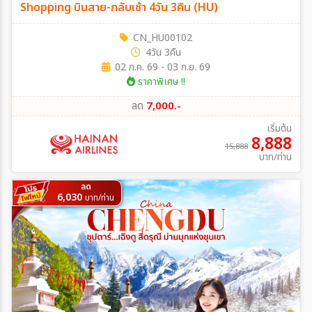
Shopping บินสาย-กลับเช้า 4วัน 3คืน (HU)
CN_HU00102
4วัน 3คืน
02 ก.ค. 69 - 03 ก.ย. 69
ราคาพิเศษ !!
ลด
7,000.-
เริ่มต้น
8,888
15,888
บาท/ท่าน
ลด
6,030
บาท/ท่าน