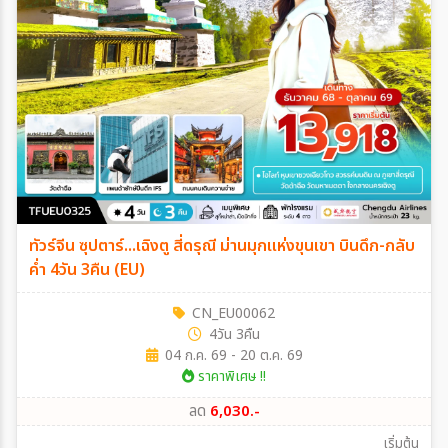
ทัวร์จีน ซุปตาร์...เฉิงตู สี่ดรุณี ม่านมุกแห่งขุนเขา บินดึก-กลับ
ค่ำ 4วัน 3คืน (EU)
CN_EU00062
4วัน 3คืน
04 ก.ค. 69 - 20 ต.ค. 69
ราคาพิเศษ !!
ลด
6,030.-
เริ่มต้น