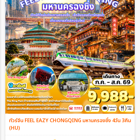
ทัวร์จีน FEEL EAZY CHONGQING มหานครฉงชิ่ง 4วัน 3คืน
(HU)