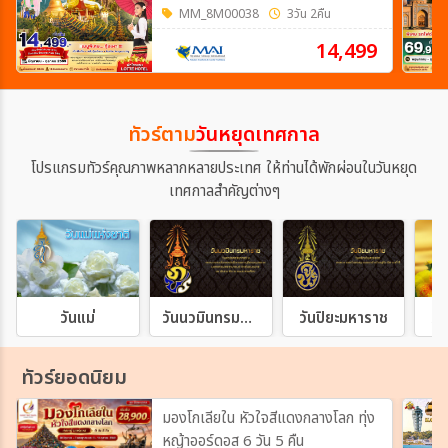
MM_8M00038
3วัน 2คืน
14,499
ทัวร์ตาม
วันหยุดเทศกาล
โปรแกรมทัวร์คุณภาพหลากหลายประเทศ ให้ท่านได้พักผ่อนในวันหยุด
เทศกาลสำคัญต่างๆ
วันแม่
วันนวมินทรมหาราช
วันปิยะมหาราช
วั
ทัวร์ยอดนิยม
มองโกเลียใน หัวใจสีแดงกลางโลก ทุ่ง
หญ้าออร์ดอส 6 วัน 5 คืน