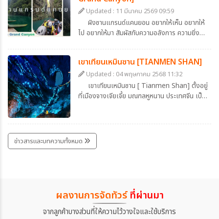
เมื่อเรามองจากมุมสูง จะเห็นสีของถนนเป็นสีขาว
Updated : 11 มีนาคม 2569 09:59
รูปร่างคดเคี้ยวไปมาตัดกับสีเขียวของน้ำทะเลสาป
ผิงซานแกรนด์แคนยอน อยากให้เห็น อยากให้
สวยประหนึ่งภาพวาด และยามที่มีรถวิ่งบนถนน จะ
ไป อยากให้มา สัมผัสกับความอลังการ ความยิ่ง
เห็นเป็นดั่งของเล่นวิ่งแล่นบนถนนลอยฟ้า สวย
ใหญ่ของธรรมชาติ ที่หาชมได้ยาก ที่เมืองเอินซือ
อย่าบอกใคร
ประเทศจีน ที่อยู่ใกล้แค่เอื้อม
เขาเทียนเหมินซาน [TIANMEN SHAN]
Updated : 04 พฤษภาคม 2568 11:32
เขาเทียนเหมินซาน [ Tianmen Shan] ตั้งอยู่
ที่เมืองจางเจียเจี้ย มณฑลหูหนาน ประเทศจีน เป็น
หนึ่งในภูเขาที่มีชื่อเสียงที่สุดของจีน มีการบันทึกไว้
ในสมัยราชวงศ์ถัง ว่ามีการเกิดปรากฎการณ์หิน
ยุบตัวจนกลายเป็นโพรงประตู และนับแต่นั้นมา ก็
เป็นที่เลื่องลือในหมู่นักเดินทางและนักบวชว่าเป็น
ข่าวสารและบทความทั้งหมด
"ประตูสวรรค์" โพรงที่เกิดขึ้นตามธรรมชาตินี้ มี
ความสูงประมาณ 131.5 เมตร กว้าง 57 เมตร
และลึก 60 เมตร
ผลงานการจัดทัวร์
ที่ผ่านมา
จากลูกค้าบางส่วนที่ให้ความไว้วางใจและใช้บริการ