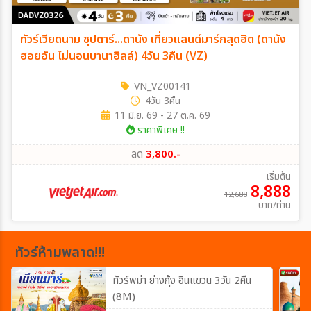
ทัวร์เวียดนาม ซุปตาร์...ดานัง เที่ยวแลนด์มาร์กสุดฮิต (ดานัง
ฮอยอัน ไม่นอนบานาฮิลล์) 4วัน 3คืน (VZ)
VN_VZ00141
4วัน 3คืน
11 มิ.ย. 69 - 27 ต.ค. 69
ราคาพิเศษ !!
ลด
3,800.-
เริ่มต้น
8,888
12,688
บาท/ท่าน
ทัวร์ห้ามพลาด!!!
ทัวร์พม่า ย่างกุ้ง อินแขวน 3วัน 2คืน
(8M)