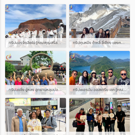
ทริปมองโกเลียใน [คณะคุณสริลดา]
ทริปคุนหมิง ต้าหลี่ ลี่เจียง แชงกรีล่า ภูเขาหิมะมังกรหยก [คณะคุณปู]
ทริปฉงชิ่ง อู่หลง อุทยานหลุมบ่อฟ้า [คณะคุณเล็ก]
ทริปเยอรมัน ออสเตรีย เชค [คณะคุณแอน]